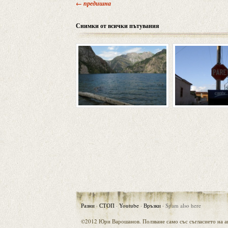
← предишна
Снимки от всички пътувания
Разни
·
СТОП
·
Youtube
·
Връзки
·
Spam also here
©2012 Юри Варошанов. Ползване само със съгласието на ав