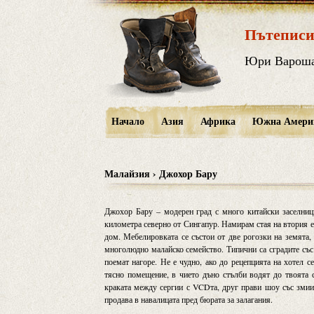
Пътеписи
Юри Варош
Начало
Азия
Африка
Южна Амери
Малайзия › Джохор Бару
Джохор Бару – модерен град с много китайски заселниц
километра северно от Сингапур. Намирам стая на втория ет
дом. Мебелировката се състои от две рогозки на земята, а
многолюдно малайско семейство. Типични са сградите със 
поемат нагоре. Не е чудно, ако до рецепцията на хотел с
тясно помещение, в чието дъно стълби водят до твоята 
краката между сергии с VCDта, друг прави шоу със змии 
продава в навалицата пред бюрата за залагания.