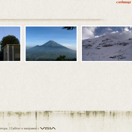
следваща
Visia
тора. |
Сайтът е направен с