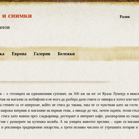
 и снимки
Разни
анов
ка
Европа
Галерии
Бележки
и – е столицата на едноименния султанат, на 300 км на юг от Куала Лумпур и няко
аж на магазин за мобифони и не мога да разбера дали стаята се намира в хотел или час
 стените са от шперплат, който не стига до тавана, така че се чувствам като на гости
широки витрини и магазини на първия етаж, а някъде до тях, почти скрити, тесни стъ
е стига като минеш през сладкарница, ресторант и интернет кафе, разхвърляни из същ
стая с размерите на кучешка колиба. А на улицата животът прелива – един си масаж
и рекламира традиционни лекарства, а трети познава числата от утрешната лотария и