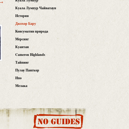
Куала Лумпур
 →
Куала Лумпур Чайнатаун
История
Джохор Бару
Консуматив природа
Мерсинг
Куантан
Cameron Highlands
Тайпинг
Пулау Пангкор
Ипо
Мелака