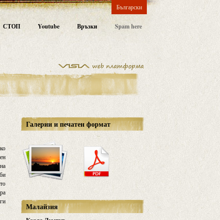
Български
СТОП
Youtube
Връзки
Spam here
Галерии и печатен формат
лко
тен
 на
лби
ото
ира
 ги
Малайзия