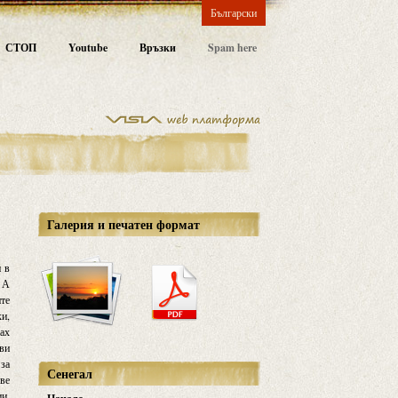
Български
СТОП
Youtube
Връзки
Spam here
Галерия и печатен формат
и в
. А
ите
ки,
нах
ави
 за
Сенегал
две
ии,