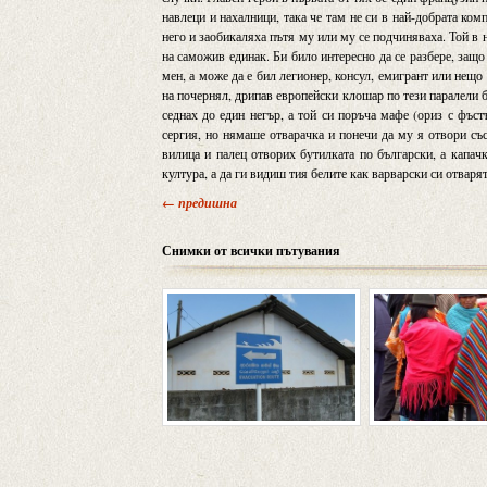
навлеци и нахалници, така че там не си в най-добрата к
него и заобикаляха пътя му или му се подчиняваха. Той в
на саможив единак. Би било интересно да се разбере, защо
мен, а може да е бил легионер, консул, емигрант или нещо
на почернял, дрипав европейски клошар по тези паралели бе
седнах до един негър, а той си поръча мафе (ориз с фъст
сергия, но нямаше отварачка и понечи да му я отвори със
вилица и палец отворих бутилката по български, а капач
култура, а да ги видиш тия белите как варварски си отваря
← предишна
Снимки от всички пътувания