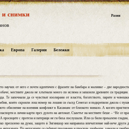
 и снимки
Разни
анов
ка
Европа
Галерии
Бележки
ето научих от него е почти идентичен с фразите на бамбара и малинке – две народност
 обаче, местните джола не хлътнали много по исляма и запазили древните си традиции
а. Те започнали да се чувстват изолирани от властта, богатството, парите и човешк
Гамбия, които скроили лош номер на лошия си съсед Сенегал и подкрепили джола с пуш
ното обяснение на военния конфликт в Касаманс от близкото минало. А когато пристиг
паспорти и лични карти през дулото на автомат. Съветът на местните беше – “Не се пр
 А просяците с протези и патерици не ги бяха послушали. Или са били прекалено гладни,
ко пресилено на думи, защото в Зигиншор ми направиха впечатление най-вече други 
на автогарата. По автогарите се събират продавачи и просяци, шофьори, хамали и джебч