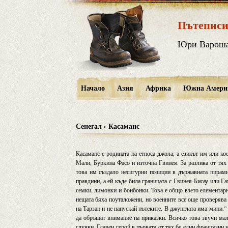
Пътеписи
Юри Варош
Начало
Азия
Африка
Южна Амери
Сенегал › Касаманс
Касаманс е родината на етноса джола, а езикът им или ко
Мали, Буркина Фасо и източна Гвинея. За разлика от тях
това им създало несигурни позиции в държавната пирамид
правдини, а ей къде била границата с Гвинея-Бисау или 
семки, лимонки и бонбонки. Това е общо взето елементар
нещата бяха поуталожени, но военните все още проверява 
на Тарзан и не напускай пътеките. В джунглата има мини.”
да обръщат внимание на приказки. Всичко това звучи мал
случки. Главен герой в първата от тях бе един французин 