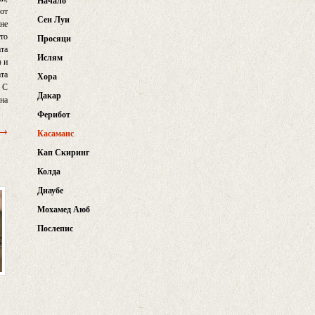
Начало
 от
Сен Луи
ане
ато
Просяци
ата
Ислям
) и
ата
Хора
. С
Дакар
 на
Ферибот
 →
Касаманс
Кап Скиринг
Колда
Диаубе
Мохамед Аюб
Послепис