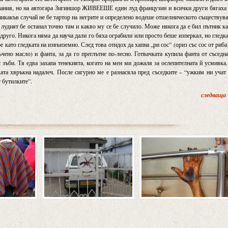
омпания, но на автогара Зигиншор ЖИВЕЕШЕ един луд французин и всички други бягаха
 никакъв случай не бе тартор на негрите и определено водеше отшелническото съществув
 лудият бе останал точно там и какво му се бе случило. Може някога да е бил пътник к
 друго. Никога няма да науча дали го бяха ограбили или просто беше изперкал, но гледк
 като гледката на извънземно. След това отидох да хапна „ри сос” (ориз със сос от риба
ъчено масло) и фанта, за да го преглътне по-лесно. Готвачката купила фанта от съседн
 зъби. Тя едва захапа тенекията, когато на мен ми дожаля за ослепителната й усмивка
ката хвръкна надалеч. После сигурно ме е разнасяла пред съседките – “ужким ни учат
т бутилките”.
следваща