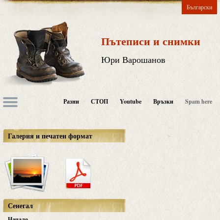
Български
Пътеписи и снимки
Юри Варошанов
Разни
СТОП
Youtube
Връзки
Spam here
Галерия и печатен формат
Сенегал
Начало