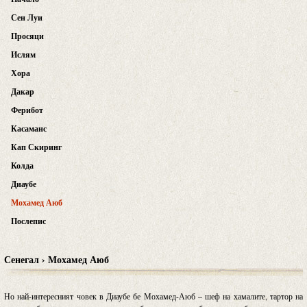
Сен Луи
Просяци
Ислям
Хора
Дакар
Ферибот
Касаманс
Кап Скиринг
Колда
Диаубе
Мохамед Аюб
Послепис
Сенегал › Мохамед Аюб
Но най-интересният човек в Диаубе бе Мохамед-Аюб – шеф на хамалите, тартор на