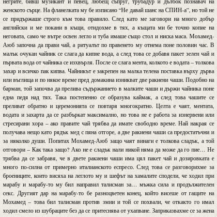
негрите, бивш музикант и певец, любещ съпруг, трубадур и дълбок познавач на
женското сърце. На фланелката му бе изписано “Не давай шанс на СПИН-а”, но той не
се придържаше строго към това правило. След като ме заговори на много добър
английски и ме покани в къщи, отидохме в тях, а къщата ми бе точно копие на
неговата, само че вътре освен легло и туба имаше също стол и ниска маса. Мохамед-
Аюб започна да прави чай, а ритуалът по правенето му отнема поне половин час. В
малък очукан чайник се слага да кипне вода, а след това се добавя пакет зелен чай и
първата вода от чайника се изхвърля. После се слага мента, колкото е водата – толкова
захар и всичко пак кипва. Чайникът е закрепен на малка телена поставка върху дърва
или въглища и по някое време пред домакина изникват две ракиени чаши. Подобно на
барман, той започва да прелива съдържанието в малките чаши и държи чайника поне
една педя над тях. Така постепенно се образува каймак, а след това чашите се
преливат обратно и церемонията се повтаря многократно. Целта е чаят, ментата,
водата и захарта да се разбъркат максимално, но това не е работа за изнервени или
стресирани хора – ако правите чай трябва да имате свободно време. Най накрая се
получава нещо като рядък мед с пяна отгоре, а две ракиени чаши са предостатъчни и
за няколко души. Попитах Мохамед-Аюб защо чаят винаги е толкова сладък, а той
отговори – Как така защо? Ако не е сладък нали никой няма да може да го пие… Не
трябва да се забравя, че в двете ракиени чаши има цял пакет чай и дозировката е
много по-силна от примерно италианското еспресо. След това се разговорихме за
броениците, които висяха на леглото му и шефът на хамалите сподели, че ходил при
марабу и марабу-то му бил направил талисман за… мъжка сила и продължителен
секс. Другият дар на марабу-то бе разноцветен конец, който висеше от гащите на
Мохамед – това бил талисман против змии и той се похвали, че откакто го имал
ходил смело из шубраците без да се притеснява от ухапване. Заприказвахме се за жена