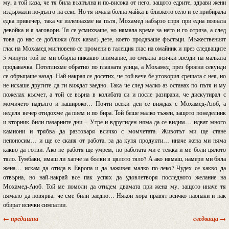
му, а той каза, че тя била възпълна и по-висока от него, защото едрите, здрави жени
издържали по-дълго на секс. Но тя имала болна майка в близкото село и се прибирала
едва привечер, така че излезнахме на пътя, Мохамед набързо спря при една позната
девойка и я заговори. Тя се усмихваше, но нямала време за него и го отряза, а след
това до нас се доближи (бих казал) дете, което продаваше фъстъци. Мъжественият
глас на Мохамед мигновено се промени в галещия глас на омайник и през следващите
5 минути той не ми обърна никакво внимание, но смъкна всички звезди на малката
продавачка. Потеглихме обратно по главната улица, а Мохамед през броени секунди
се обръщаше назад. Най-накрая се досетих, че той вече бе уговорил срещата с нея, но
не искаше другите да ги виждат заедно. Така че след малко аз останах по пътя и му
пожелах късмет, а той се върна в колибата си и после разправи, че дискутирал с
момичето надълго и нашироко… Почти всеки ден се виждах с Мохамед-Аюб, а
неделя вечер отидохме да пием и по бира. Той беше малко тъжен, защото понеделник
и вторник били пазарните дни – Утре и вдругиден няма да се видим… идват много
камиони и трябва да разтоваря всичко с момчетата. Животът ми ще стане
непоносим… и ще се скапя от работа, за да купя продукти… иначе жена ми няма
какво да готви. Ако не работя ще умрем, но работата ми е тежка и ме боли цялото
тяло. Тумбаки, имаш ли хапче за болки в цялото тяло? А ако нямаш, намери ми бяла
жена… искам да отида в Европа и да заживея малко по-леко? Чудех се какво да
отвърна, но най-накрай все пак успях да удовлетворя последното желание на
Мохамед-Аюб. Той ме помоли да отидем двамата при жена му, защото иначе тя
нямало да повярва, че сме били заедно… Някои хора правят всичко наопаки и пак
обират всички симпатии.
← предишна
следваща →