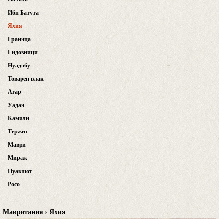
Ибн Батута
Яхия
Граница
Гидовници
Нуадибу
Товарен влак
Атар
Уадан
Камили
Тержит
Маври
Мираж
Нуакшот
Росо
Мавритания › Яхия