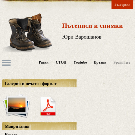
Български
Пътеписи и снимки
Юри Варошанов
Разни
СТОП
Youtube
Връзки
Spam here
Галерия и печатен формат
Мавритания
Начало