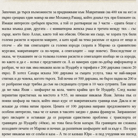
Започнах да търся възможности за придвижване към Мавритания (на 400 км на юг) и
първо срещнах един мавър на име Мохамед-Рашид, който дошъл тук при близките си.
Имаше интересен сребърен пръстен, а той се разтваряше на 3 части – едната беше с
малка мъжка длан, другата – с миниатюрна женска ръка и третата между тях – със
сърце, което било Аллах, както той ми обясни. Обясни ми също, че хората тук били
големи расисти и мразели маврите, а като край на тема расизъм се ядоса от нещо и
отсече – абе тия сенегалците са големи изроди (хората в Мароко са сравнително
мургави, мавританците са по-черни, а сенегалците – още повече). Впоследствие се
оказа, че тукашните не са толкова големи расисти и сенегалците изобщо не са изроди,
но както и да е – всеки с представите си. А аз намерих един по-добър информатор и
разбрах, че все пак има някакви коли за Нуадибу и тарифата е 200 дирхама (около 20
евро). В хотел Сахара искаха 300 дирхама за същата услуга, така че най-накрая
стигнах и до човека, когото търсех. Той почна от 500 дирхама, но бързо падна на 200 и
се разбрахме къде трябва да съм на следващата сутрин в 10 часа сутринта. Там щеше
да ме чака Яхия – шофьорът на кола, чиято крайна цел бе Нуадибу. След малко
перипетии пристигнах на мястото в 9:55, но нямаше никакъв Яхия. Затова пък се
появи шофьор на такси, който имал курс от мавританската граница към Дакла и не
искаше да отива натам празен. Цената от 100 дирхама направи предложението му
особено интересно, така че се качих в таксито заедно с двама французи. Запрашихме
през пясъците и оставаше да се разреши единствено проблема с транспорта от
границата до Нуадибу (40км), но това бяха бели кахъри. На границата ни сложиха
изходните печати от Мароко и почнах да разпитвам шофьорите кой за къде е. По едно
време някакъв ми се озъби и каза – А ти се казваш Юри – и под учудения ми поглед