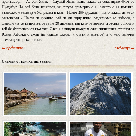
промърмори – Аз съм Яхия. – Слушай Яхия, колко искаш за оставащите 40км до
Нуадибу? Но той беше изнервен, че пътува примерно с 10 вместо с 11 пътника,
възможно е също да е бил расист и каза – Искам 200 дирхама. – Като искаш, да не си
закъснявал – На ти си куклите, дай си ми парцалките, разделихме се набързо, а
французите се качиха вътре за по 20 дирхама, тъй като те нямаха уговорка с Яхия и
той бе благосклонен към тях. След 10 минути намерих един англичанин, тръгнал за
Южна Африка с джип (изгледаше ужасно и отвън и отвътре) и с него започна
следващото приключение.
← предишна
следваща →
Снимки от всички пътувания