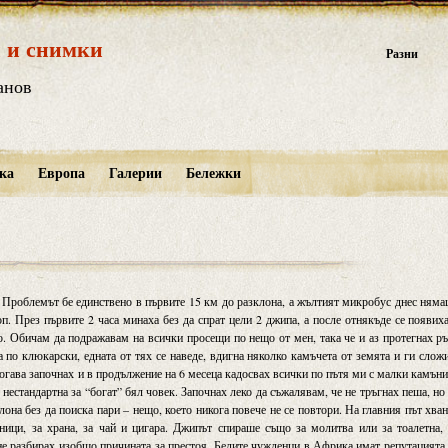
 и снимки
Разни
анов
ка
Европа
Галерии
Бележки
 Проблемът бе единствено в първите 15 км до разклона, а жълтият микробус днес ням
оп. През първите 2 часа минаха без да спрат цели 2 джипа, а после отнякъде се появих
о. Обичам да подражавам на всички просещи по нещо от мен, така че и аз протегнах р
 по клюкарски, едната от тях се наведе, вдигна няколко камъчета от земята и ги слож
тогава започнах и в продължение на 6 месеца кадосвах всички по пътя ми с малки камъни
нестандартна за “богат” бял човек. Започнах леко да съжалявам, че не тръгнах пеша, но
лона без да поиска пари – нещо, което никога повече не се повтори. На главния път хва
ици, за храна, за чай и цигара. Джипът спираше също за молитва или за тоалетна,
не разбирах изобщо причината за престоя. Белите чужденци в Африка имат репутацията