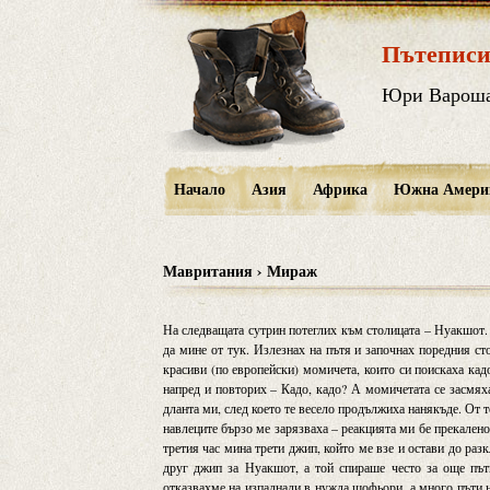
Пътеписи
Юри Варош
Начало
Азия
Африка
Южна Амери
Мавритания › Мираж
На следващата сутрин потеглих към столицата – Нуакшот.
да мине от тук. Излезнах на пътя и започнах поредния ст
красиви (по европейски) момичета, които си поискаха кад
напред и повторих – Кадо, кадо? А момичетата се засмяха
дланта ми, след което те весело продължиха нанякъде. От 
навлеците бързо ме зарязваха – реакцията ми бе прекалено 
третия час мина трети джип, който ме взе и остави до разк
друг джип за Нуакшот, а той спираше често за още пътн
отказвахме на изпаднали в нужда шофьори, а много пъти 