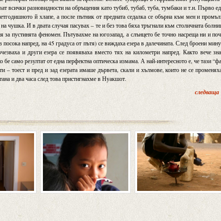
дват всички разновидности на обръщения като тубиб, тубаб, туба, тумбаки и т.н. Първо е
петгодишното й хлапе, а после пътник от предната седалка се обърна към мен и промъ
на чушка. И в двата случая пасувах – те и без това бяха тръгнали към столичната болни
я за пустинята феномен. Пътувахме на югозапад, а слънцето бе точно насреща ни и по
в посока напред, на 45 градуса от пътя) се виждаха езера в далечината. След броени мин
изчезваха и други езера се появяваха вместо тях на километри напред. Както вече зн
о бе само резултат от една перфектна оптическа измама. А най-интересното е, че тази “ф
 – тоест и пред и зад езерата имаше дървета, скали и хълмове, които не се променях
тана и два часа след това пристигнахме в Нуакшот.
следваща