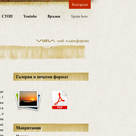
Български
СТОП
Youtube
Връзки
Spam here
Галерия и печатен формат
аше
а 3
ъка
и в
, а
 на
нах
Мавритания
 не
 на