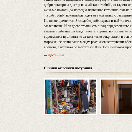
добри доктори, а доктор на арабски е “табиб”, от където и
жена ме помоли да погледна червените като вино очи на 
“тубиб-тубиб” показвайки подут от гной палец с размерите 
По някое време към 3 следобед наблюдавах и най-типични
заслепяваше. И от двете страни, само под определен ъгъл (
езерата трябваше да бъдат вече в страни, но тогава те 
водоемите в пустинята не са така лесно откриваеми и всичк
моргана” се появяваше между реално съществуващи обекти
времето, а оставаха по местата си. Към 15:30 миражът прес
← предишна
Снимки от всички пътувания