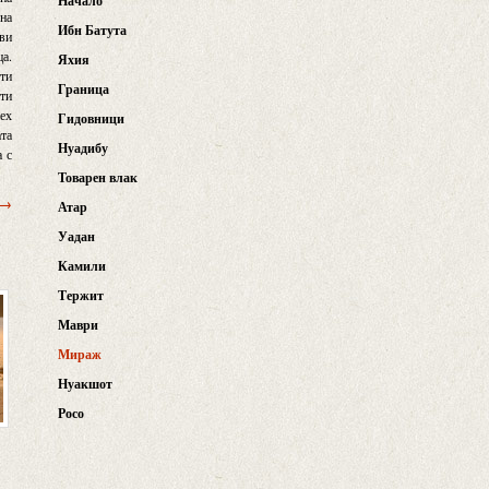
Начало
дна
Ибн Батута
лви
ца.
Яхия
чти
Граница
ути
аех
Гидовници
ата
Нуадибу
а с
Товарен влак
 →
Атар
Уадан
Камили
Тержит
Маври
Мираж
Нуакшот
Росо