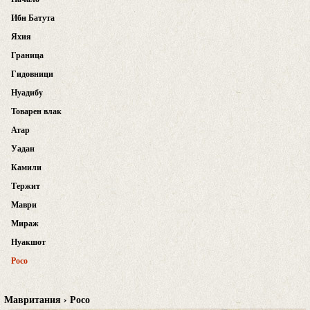
Ибн Батута
Яхия
Граница
Гидовници
Нуадибу
Товарен влак
Атар
Уадан
Камили
Тержит
Маври
Мираж
Нуакшот
Росо
Мавритания › Росо