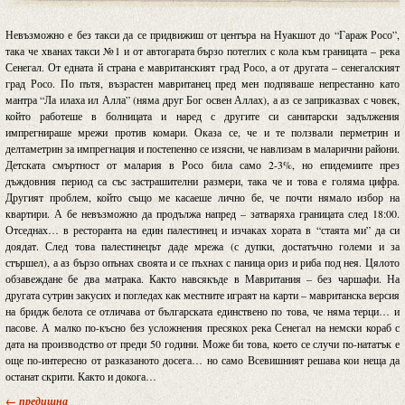
Невъзможно е без такси да се придвижиш от центъра на Нуакшот до “Гараж Росо”,
така че хванах такси №1 и от автогарата бързо потеглих с кола към границата – река
Сенегал. От едната й страна е мавританският град Росо, а от другата – сенегалският
град Росо. По пътя, възрастен мавританец пред мен подпяваше непрестанно като
мантра “Ла илаха ил Алла” (няма друг Бог освен Аллах), а аз се заприказвах с човек,
който работеше в болницата и наред с другите си санитарски задължения
импрегнираше мрежи против комари. Оказа се, че и те ползвали перметрин и
делтаметрин за импрегнация и постепенно се изясни, че навлизам в маларични райони.
Детската смъртност от малария в Росо била само 2-3%, но епидемиите през
дъждовния период са със застрашителни размери, така че и това е голяма цифра.
Другият проблем, който също ме касаеше лично бе, че почти нямало избор на
квартири. А бе невъзможно да продължа напред – затваряха границата след 18:00.
Отседнах… в ресторанта на един палестинец и изчаках хората в “стаята ми” да си
доядат. След това палестинецът даде мрежа (с дупки, достатъчно големи и за
стършел), а аз бързо опънах своята и се пъхнах с паница ориз и риба под нея. Цялото
обзавеждане бе два матрака. Както навсякъде в Мавритания – без чаршафи. На
другата сутрин закусих и погледах как местните играят на карти – мавританска версия
на бридж белота се отличава от българската единствено по това, че няма терци… и
пасове. А малко по-късно без усложнения пресякох река Сенегал на немски кораб с
дата на производство от преди 50 години. Може би това, което се случи по-нататък е
още по-интересно от разказаното досега… но само Всевишният решава кои неща да
останат скрити. Както и докога…
← предишна