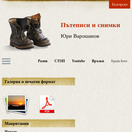
Български
Пътеписи и снимки
Юри Варошанов
Разни
СТОП
Youtube
Връзки
Spam here
Галерия и печатен формат
Мавритания
Начало