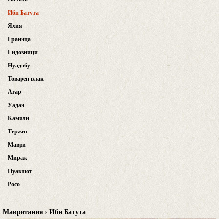
Ибн Батута
Яхия
Граница
Гидовници
Нуадибу
Товарен влак
Атар
Уадан
Камили
Тержит
Маври
Мираж
Нуакшот
Росо
Мавритания › Ибн Батута