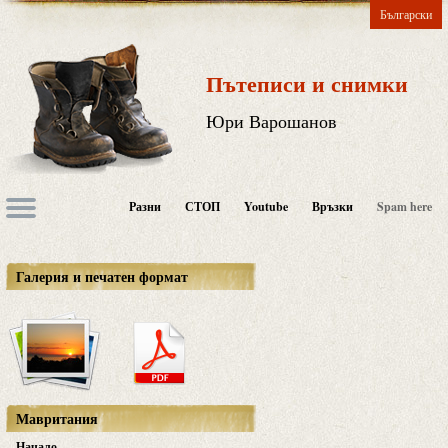
Български
Пътеписи и снимки
Юри Варошанов
Разни
СТОП
Youtube
Връзки
Spam here
Галерия и печатен формат
Мавритания
Начало