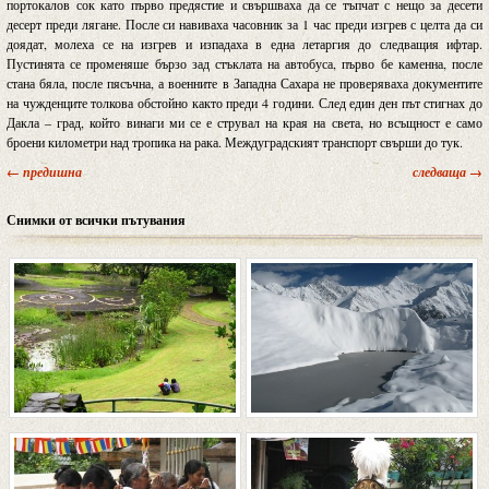
портокалов сок като първо предястие и свършваха да се тъпчат с нещо за десети
десерт преди лягане. После си навиваха часовник за 1 час преди изгрев с целта да си
доядат, молеха се на изгрев и изпадаха в една летаргия до следващия ифтар.
Пустинята се променяше бързо зад стъклата на автобуса, първо бе каменна, после
стана бяла, после пясъчна, а военните в Западна Сахара не проверяваха документите
на чужденците толкова обстойно както преди 4 години. След един ден път стигнах до
Дакла – град, който винаги ми се е струвал на края на света, но всъщност е само
броени километри над тропика на рака. Междуградският транспорт свърши до тук.
← предишна
следваща →
Снимки от всички пътувания