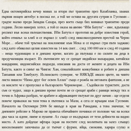
Една октомврийска вечер минах за втори път транзитно през Казабланка, хванах
първия нощен автобус в посока юг, а той ме остави на другата сутрин в Гуелмин –
градче малко преди Западна Сахара, през което също бях минавал транзитно преди
години. Лесно намерих хотел, а той се оказа на авеню “Ибн Батута” – име, вдъхващо
респект във всеки пътешественик. Ибн Батута е прототип на добре известния герой,
който отишъл за хляб и се върнал (с хляб) след няколкоседмичен престой на Черно
Море… обаче той тръгнал на поклонение към Мека и се върнал (три пъти хаджия)
след като обиколил целия известен на 14 век свят… след 100 000 км и след 40 години
– нещо чудовищно и в днешно време, когато да пътуваш е по силите на деца в
предучилищна възраст. Из пътеписите му се срещат индийски махараджи, китайски
мандарини, индонезийски людоеди, описания на доста от жените и децата на Ибн
Батута, както и синът на Чингис Хан, сомалийските конкубинки и робите в днешна
Танзания или Тимбукту. Ислямското суеверие, че НЯКЪДЕ имало цвете, на чиито
листа пишело “Няма друг бог освен Аллах” също е рожба на неговата фантазия, а не
си мислете че е пропуснал и българското Черноморие… Съдейки по туристите, доста
съм се чудил, защо в днешно време почти не се срещат араби с раници между тях и
точно в Африка разбрах, че арабите и африканците пътуват по друг начин – ще отделя
повече приказки на тази тема в пътеписа за Мали, а сега се връщам към Гуелмин.
Началото на Октомври 2006 бе някъде в края на Рамадана, а това значеше, че
дневните рейсове в Мароко не правеха обичайните почивки от половин час на всеки
два часа за ядене, пиене и пушене. Аз също се въздържах от тези дейности на видно
място. А като дойдеше ифтара (края на постите след молитвата на залез слънце)
мюсюлманите започваха да се тъпчат с фурми, яйца, смокини, харира (супа) и