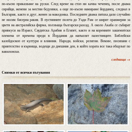
по-късно приказваме на руски. След време на стоп ни качва чеченец, после двама
сирийци, женени за местни бедуинки, а още по-късно намираме йорданец, следвал в
България, както и друг, женен за македонка. Последните двама питаха дали случайно
не носим бисерна ракия. В пустинните полета до Уади Рам се ширят оранжерии за
цветя на австралийска фирма, ползваща български разсад. А около Акаба се събират
привкуси на Израел, Саудитска Арабия и Египет, както и на коренните хашемитски
племена от времена преди в Йордания да напъплят палестинците. Библейски
калейдоскоп от култури и влияния. Народи, войски, религии. Векове, посипани с
приятелство и кървища, водещи до днешния ден, в който хората все така общуват по
вавилонски.
следваща →
Снимки от всички пътувания