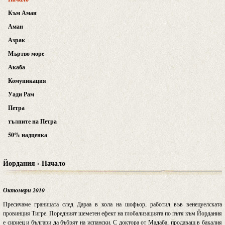
Към Аман
Аман
Азрак
Мъртво море
Акаба
Комуникация
Уади Рам
Петра
тълпите на Петра
50% надценка
Йордания › Начало
Октомври 2010
Пресичаме границата след Дараа в кола на шофьор, работил във венецуелската
провинция Тигре. Поредният шеметен ефект на глобализацията по пътя към Йордания
е сириец и българи да бъбрят на испански. С доктора от Мадаба, продаващ в бакалия