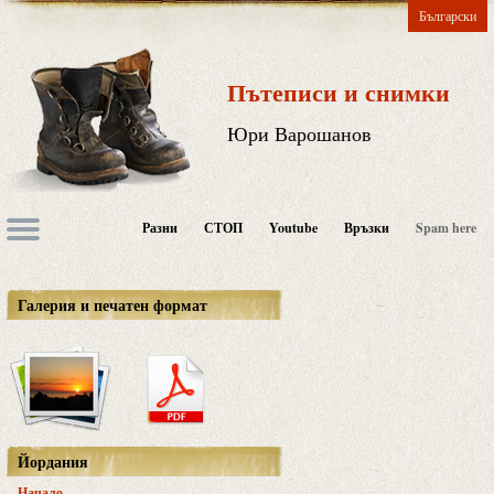
Български
Пътеписи и снимки
Юри Варошанов
Разни
СТОП
Youtube
Връзки
Spam here
Галерия и печатен формат
Йордания
Начало