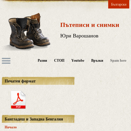
Български
Пътеписи и снимки
Юри Варошанов
Разни
СТОП
Youtube
Връзки
Spam here
Печатен формат
Бангладеш и Западна Бенгалия
Начало