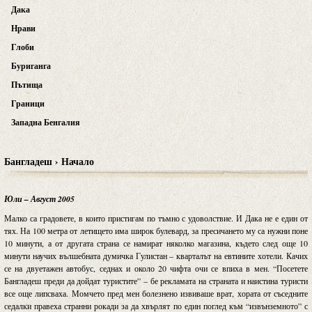
Дака
Нрави
Глоби
Буриганга
Пътища
Граници
Западна Бенгалия
Бангладеш › Начало
Юли – Август 2005
Малко са градовете, в които пристигам по тъмно с удоволствие. И Дака не е един от
тях. На 100 метра от летището има широк булевард, за пресичането му са нужни поне
10 минути, а от другата страна се намират няколко магазина, където след още 10
минути научих вълшебната думичка Гулистан – кварталът на евтините хотели. Качих
се на двуетажен автобус, седнах и около 20 чифта очи се впиха в мен. “Посетете
Бангладеш преди да дойдат туристите” – бе рекламата на страната и наистина туристи
все още липсваха. Момчето пред мен болезнено извиваше врат, хората от съседните
седалки правеха странни рокади за да хвърлят по един поглед към “извънземното” с