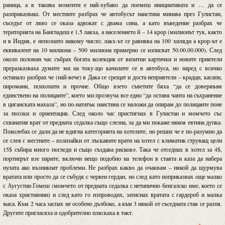
раница, а в такива моменти е най-хубаво да поемеш инициативата и … да се
разприказваш. От местните разбрах че автобусът наистина минава през Гулистан,
съседът от ляво се оказа адвокат с двама сина, а като въведение разбрах че
територията на Бангладеш е 1.5 лакха, а населението й – 14 крор (милионът тук, както
и в Индия, е непознато никому число; лакх-ът се равнява на 100 хиляди а крор-ът е
еквивалент на 10 милиона – 500 милиона примерно се изписват 50.00.00.000). След
около половин час събрах богата колекция от визитни картички и новите приятели
преразказваха думите ми на току-що качилите се в автобуса, но наред с всичко
останало разбрах че (най-вече) в Дака се срещат и доста неприятели – крадци, касапи,
пиромани, психопати и прочие. Общо взето съветите бяха “да се доверявам
единствено на полицаите”, което ми прозвуча все едно “да оставя чанта на съхранение
в циганската махала”, но по-нататък наистина се наложи да опирам до полицаите поне
за посоки и ориентация. След около час пристигнах в Гулистан и момчето със
схванатия врат от предната седалка също слезна, за да ми покаже някоя евтина дупка.
Поколебах се дали да не вдигна категорията на хотелите, но реших че е по-разумно да
се слея с местните – излизайки от лъскавите врати на хотел с климатик струващ цели
15$ събира много погледи и също създава рискове. Така че отседнах в хотел за 4$,
портиерът взе парите, включи нещо подобно на телефон в стаята и каза да набера
нулата ако възникнат проблеми. Не разбрах какво да очаквам – някой да щурмува
вратата или просто да се събудя с червен гердан, но след като поприказвах още малко
с Аугустин Гомеш (момчето от предната седалка с нетипично бенгалско име, което се
оказа християнин) и след като го изпроводих, затиснах вратата с гардероб и малка
маса. Към 2 часа заспах не особено дълбоко, а към 3 някой от съседната стая се разпя.
Другите пригласяха и одобрително пляскаха в такт.