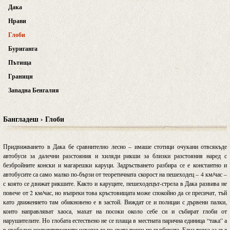
Дака
Нрави
Глоби
Буриганга
Пътища
Граници
Западна Бенгалия
Бангладеш › Глоби
Придвижването в Дака бе сравнително лесно – имаше стотици очукани отвсякъде
автобуси за далечни разстояния и хиляди рикши за близки разстояния наред с
безбройните конски и магарешки каруци. Задръстването разбира се е константно и
автобусите са само малко по-бързи от теоретичната скорост на пешеходец – 4 км/час –
с която се движат рикшите. Както и каруците, пешеходецът-стрела в Дака развива не
повече от 2 км/час, но въпреки това кръстовищата може спокойно да се пресичат, тъй
като движението там обикновено е в застой. Виждат се и полицаи с дървени палки,
които направляват хаоса, махат на посоки около себе си и събират глоби от
нарушителите. Но глобата естествено не се плаща в местната парична единица “така” а
в свободно конвертируемите навсякъде по света тояги по гърбината. Една тояга за зъл