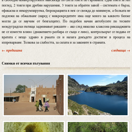
поглед, 2 тояги при дребни нарушения, 3 тояги за обратен завой – системата е бърза,
ефикасна и некорумпируема, бюрокрацията в нея се свежда до минимум, а болката не
подлежи на обжалване (наред с микрокредитите има още много на каквото бихме
могли да се научим от бенгалците). По подобен начин автобусите по тесните
междуградски пътища задминават рикшите – ако след няколко клаксона рикшаджията
не се измести вляво (движението разбира се също е ляво), контрольорът се подава от
вратата с нещо здраво в ръката си и налага докъдето достигне в процеса на
изпреварване. Толкова за слабостта, за силата и за законите в страната.
← предишна
следваща →
Снимки от всички пътувания