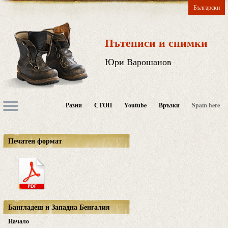
Български
Пътеписи и снимки
Юри Варошанов
Разни
СТОП
Youtube
Връзки
Spam here
Печатен формат
Бангладеш и Западна Бенгалия
Начало