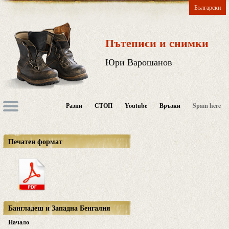
Български
Пътеписи и снимки
Юри Варошанов
Разни
СТОП
Youtube
Връзки
Spam here
Печатен формат
Бангладеш и Западна Бенгалия
Начало