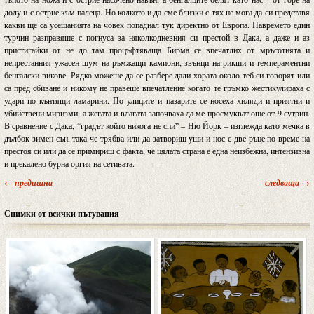
долу и с острие към палеца. Но колкото и да сме близки с тях не мога да си представя
какви ще са усещанията на човек попаднал тук директно от Европа. Навремето един
турчин разправяше с погнуса за няколкодневния си престой в Дака, а даже и аз
пристигайки от не до там процъфтяваща Бирма се впечатлих от мръсотията и
непрестанния ужасен шум на ръмжащи камиони, звънци на рикши и темпераментни
бенгалски викове. Рядко можеше да се разбере дали хората около теб си говорят или
са пред сбиване и никому не правеше впечатление когато те гръмко жестикулираха с
удари по кънтящи ламарини. По улиците и пазарите се носеха хиляди и приятни и
убийствени миризми, а жегата и влагата започваха да ме просмукват още от 9 сутрин.
В сравнение с Дака, “градът който никога не спи” – Ню Йорк – изглежда като мечка в
дълбок зимен сън, така че трябва или да затвориш уши и нос с две ръце по време на
престоя си или да се примириш с факта, че цялата страна е една неизбежна, интензивна
и прекалено бурна оргия на сетивата.
← предишна
следваща →
Снимки от всички пътувания