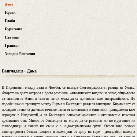
Дака
Нрави
Глоби
Буриганга
Пътища
Граници
Западна Бенгалия
Бангладеш › Дака
В Индонезия, между Бали и Ломбок се намира биогеографската граница на Уолъс.
Флората на двата острова е доста различна, животинските видове на запад общо-взето
са типични за Азия, а тези на изток може да се причислят към австралийските. По
подобен начин границата между Бирма и Бангладеш разделя азиатците. Бирманците са
последно звено на далекоизточните части от континента и етнически принадлежат към
народите в Индокитай, а от Бангладеш започват арийците и окончателно изчезват
дръпнатите очи. Много от бенгалците не могат да се различат от по-мургавите ни
сънародници, а езикът им също е в индо-германската група. Освен това всички
азиатци досега белеха плодове и зеленчуци от долу на горе – допирайки палец в
тъпото на ножа и с острие насочено навън, а бенгалците белят като нас – от горе на