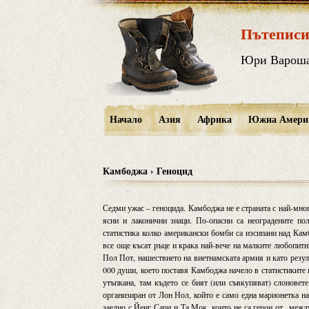
Пътеписи
Юри Варош
Начало
Азия
Африка
Южна Амери
Камбоджа › Геноцид
Седми ужас – геноцида. Камбоджа не е страната с най-много
ясни и лаконични знаци. По-опасни са неоградените по
статистика колко американски бомби са изсипани над Кам
все още късат ръце и крака най-вече на малките любопитни
Пол Пот, нашествието на виетнамската армия и като резулт
000 души, което поставя Камбоджа начело в статистиките 
утъпкана, там където се бият (или съвкупяват) слоновет
организиран от Лон Нол, който е само една марионетка н
заедно с Йенг Сари и Та Мок, които не са герои от „межд