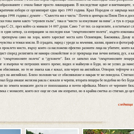
еобразованите с очила биват просто ликвидирани. В последствие идват и виетнамците, 
ократични избори се организират едва през 1993 година. Крал Нородом се завръща ма
умира 1998 година с думите – “Съвестта ми е чиста.” Почти в центъра на Пном Пен и дос
и това значи както “отровен хълм”, така и “място за изкупване на вина”, а тук в сград
ра С-21, през който са минали 14 007 души. Само 7 от тях са оцелелите, а остатъкът с
чи в един затвор, са изпращани за последно към “смъртоносните полета”, където изкопав
е препоръча само на хора, които харесват места като Освиенцим, Бжежинка, Дахау 
 чувства и тежки мисли. В сградата, наред с уреди за мъчения, килии, пранги и фотогра
 проклето място, върху които са насложени ефектно размити лица на убитите, които к
ист според религията не намира спокойствие и се превръща във вечно витаещ дух, а к
 “смъртоносните полета” и “духовете”. Бях се запътил към “смъртоносните пещери
нг и въпреки че потроших много време, видях и маймуни и Буди, но не успях да нам
м обяснявам, но те не знаеха как е кокал, или череп на английски. Отворих тефтерче и
 (дух на английски). Близо половин час се обяснявахме и накрая те ме поведоха. Стигна
нал Буда имаше желязна ракла с кокали и черепи, втората пещера бе подобна но без Буда
али по земята монасите доста се поизплашиха и почти офейкаха. Много от черепите бях
мка с монасите, която все още не съм им изпратил, но в крайна сметка аз стигнах до це
следваща