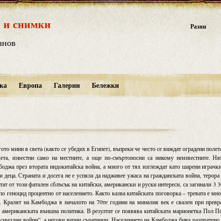
 и снимки
Разни
анов
ка
Европа
Галерии
Бележки
то мини в света (както се убедих в Египет), въпреки че често се виждат оградени полет
лета, известни само на местните, а още по-смъртоносни са никому неизвестните. Н
боджа през втората индокитайска война, а много от тях изглеждат като шарени играчк
 деца. Страната и досега не е успяла да надживее ужаса на гражданската война, терора
ат от този фатален сблъсък на китайски, американски и руски интереси, са загинали 3 
по геноцид процентно от населението. Както казва китайската поговорка – тревата е мн
е. Кралят на Камбоджа в началото на 70те години на миналия век е свален при превр
а американската външна политика. В резултат се появява китайската марионетка Пол П
узвездни войни”, а негови верни съратници. Населението на Камбоджа бива разпратено