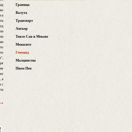
зад
Граница
лко
Валута
ега
ата
Транспорт
лед
Ангкор
али
или
Тонле Сап и Меконг
фии
Монасите
ато
ато
Геноцид
”,
Малцинства
еря
 им
Пном Пен
хме
, а
а с
лта
 →