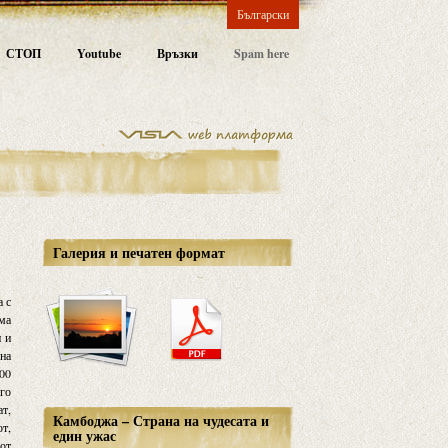
Български
СТОП
Youtube
Връзки
Spam here
Галерия и печатен формат
а с
яма
и и
 на
300
ого
ат,
Камбоджа – Страна на чудесата и
от,
един ужас
 от