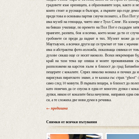
градовете към оризищата, а образованите хора, както и н
които стоят и руснаци и българи, а първите що-годе дем
преди това и основава партия (звучи познато), а Пол Пот 
има музей на геноцида, чието име е Туол Сленг. На кхмерск
на бившо училище, по времето на Пол Пот е създаден затво
прангите, разпита, боя и всичко, което може да ти се слу
гробовете си преди да паднат в тях. Музеят може да с
Маутхаузен, а всички други ще си тръгнат от там с мрачни
има и абстрактна фото-изложба, показваща снимки от това
духове сякаш още се носят наоколо. Всеки некремиран буд
край на тази тема ще опиша и моите преживявания със
разположени на карстов хълм в близост до град Батамбо
пещерите с кокалите. Спрях няколко монаха и почнах да и
нарисувах пиратското знаме, а те казаха със страх “ghost”
само след 10 минути. В първата пещера, в близост до полег
като понечих да се спусна в една от многото дупки с кок
дупки, някои от кокалите бяха начупени, направих една сни
си, а те сложиха две нови думи в речника.
← предишна
Снимки от всички пътувания