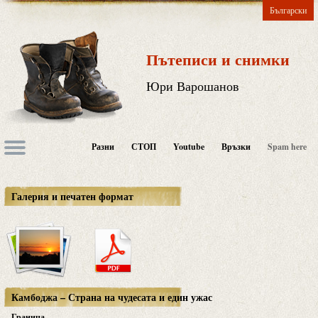
Български
Пътеписи и снимки
Юри Варошанов
Разни
СТОП
Youtube
Връзки
Spam here
Галерия и печатен формат
Камбоджа – Страна на чудесата и един ужас
Граница