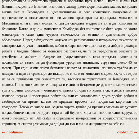
разпространява и естествено променя и обогатява през Непал, Тибет и Китай към
Япония и Корея или Виетнам. Разликите между двете форми са минимални, но докато
висша цел в Теравадата е идеалистичното и леко егоистично получаване на
просветление и откъсването от неизменния кръговрат на природата, монасите в
Махаяната отлагат този момент с цел да споделят мъдростта си и да помогнат на
ближните. Както и да е – монасите в Камбоджа без изключение бяха хора, за които
манастирът е само една чудесна възможност за евтино и сравнително добро
образование. Наред с будистките кодекси или религиозните и исторически текстове на
санскритски те учат и английски, който отваря повече врати за една добра и доходна
работа в бъдеще. Много от монасите разправяха, че те са гордостта на селските си
семейства, а майките и бащите им (задължително в този порядък) чупят и от
последния си залък, за да финансират уроци по английски, струващи около 4$ на
месец. При един иначе почти безплатен живот от милостиня, понякога трябва да се
намерят и пари за транспорт до вкъщи, но много от монасите споделяха, че с години
не са се прибирали при семействата си, въпреки че територията на Камбоджа не е
голяма. По някои храмове се виждаха и тълпи от бездомни деца, които съжителстваха
тук в странна симбиоза – монасите отделяха от ориза и храната си, а децата чистеха
наоколо, перяха и простираха робите им или се занимаваха с друга дребна работа в
свободното си време, когато не крадяха, просеха или продаваха кърпички по
градовете. Тежко се живее там, където хората трябва да преживяват само от дупките
по джобовете си, но от друга страна най-бедните хора са изключително задружни,
много по-щедри от Bill Gates и определено по-щастливи от средностатистическия
европеец. А скептиците могат да дойдат до тук и лично да проверят за себе си.
← предишна
следваща →