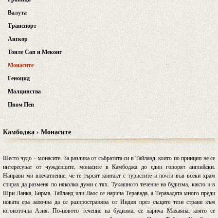
Валута
Транспорт
Ангкор
Тонле Сап и Меконг
Монасите
Геноцид
Малцинства
Пном Пен
Камбоджа › Монасите
Шесто чудо – монасите. За разлика от събратята си в Тайланд, които по принцип не се
интересуват от чужденците, монасите в Камбоджа до един говорят английски.
Направи ми впечатление, че те търсят контакт с туристите и почти във всеки храм
спирах да разменя по няколко думи с тях. Тукашното течение на будизма, както и в
Шри Ланка, Бирма, Тайланд или Лаос се нарича Теравада, а Теравадата много преди
новата ера започва да се разпространява от Индия през същите тези страни към
югоизточна Азия. По-новото течение на будизма, се нарича Махаяна, която се