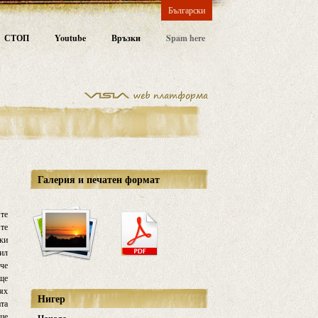
Български
СТОП
Youtube
Връзки
Spam here
Галерия и печатен формат
 те
 те
еки
дил
 че
още
тях
Нигер
ата
аше