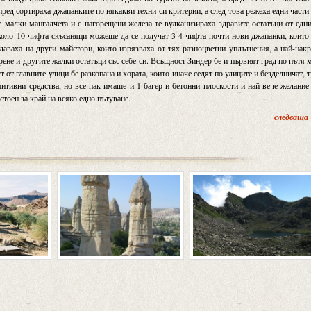
ред сортираха джапанките по някакви техни си критерии, а след това режеха едни части
е малки мангалчета и с нагорещени железа те вулканизираха здравите остатъци от едн
коло 10 чифта скъсаняци можеше да се получат 3-4 чифта почти нови джапанки, които
даваха на други майстори, които изрязваха от тях разноцветни уплътнения, а най-нак
ене и другите жалки остатъци със себе си. Всъщност Зиндер бе и първият град по пътя 
т от главните улици бе разкопана и хората, които иначе седят по улиците и безделничат, 
итивни средства, но все пак имаше и 1 багер и бетонни плоскости и най-вече желание
тоен за край на всяко едно пътуване.
следваща