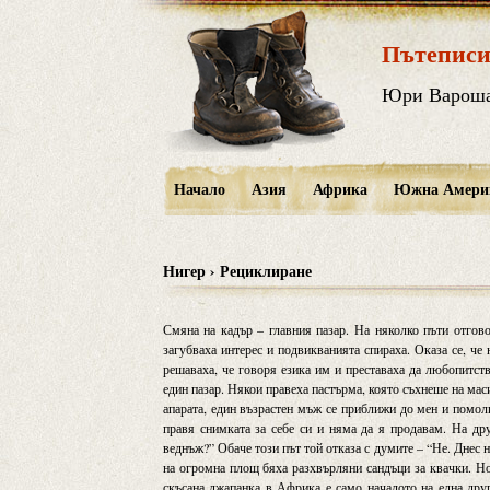
Пътеписи
Юри Варош
Начало
Азия
Африка
Южна Амери
Нигер › Рециклиране
Смяна на кадър – главния пазар. На няколко пъти отгово
загубваха интерес и подвикванията спираха. Оказа се, че 
решаваха, че говоря езика им и преставаха да любопитств
един пазар. Някои правеха пастърма, която съхнеше на мас
апарата, един възрастен мъж се приближи до мен и помоли
правя снимката за себе си и няма да я продавам. На др
веднъж?” Обаче този път той отказа с думите – “Не. Днес н
на огромна площ бяха разхвърляни сандъци за квачки. Но
скъсана джапанка в Африка е само началото на една друг