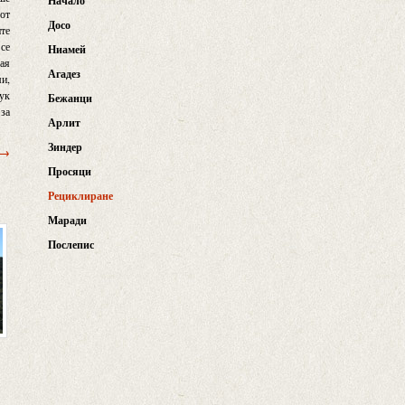
Начало
 от
Досо
ите
 се
Ниамей
рая
Агадез
ми,
тук
Бежанци
 за
Арлит
Зиндер
 →
Просяци
Рециклиране
Маради
Послепис