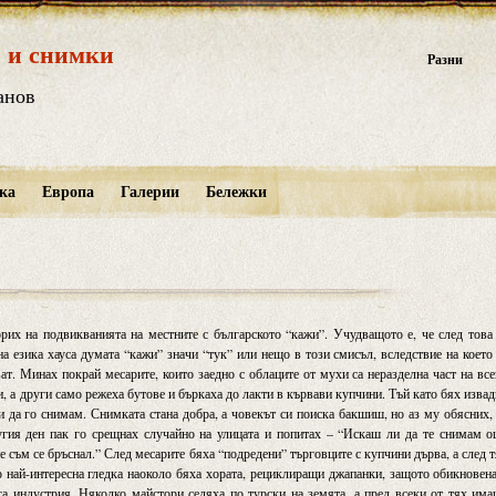
 и снимки
Разни
анов
ка
Европа
Галерии
Бележки
рих на подвикванията на местните с българското “кажи”. Учудващото е, че след това
на езика хауса думата “кажи” значи “тук” или нещо в този смисъл, вследствие на което
ат. Минах покрай месарите, които заедно с облаците от мухи са неразделна част на вс
и, а други само режеха бутове и бъркаха до лакти в кървави купчини. Тъй като бях изва
 да го снимам. Снимката стана добра, а човекът си поиска бакшиш, но аз му обясних,
угия ден пак го срещнах случайно на улицата и попитах – “Искаш ли да те снимам 
е съм се бръснал.” След месарите бяха “подредени” търговците с купчини дърва, а след 
 най-интересна гледка наоколо бяха хората, рециклиращи джапанки, защото обикновен
а индустрия. Няколко майстори седяха по турски на земята, а пред всеки от тях им