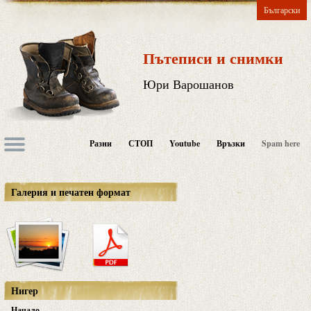
Български
Пътеписи и снимки
Юри Варошанов
Разни
СТОП
Youtube
Връзки
Spam here
Галерия и печатен формат
Нигер
Начало