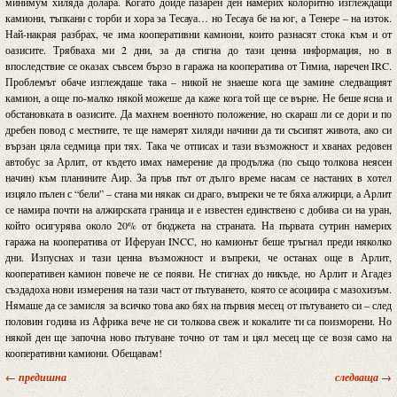
минимум хиляда долара. Когато дойде пазарен ден намерих колоритно изглеждащи
камиони, тъпкани с торби и хора за Тесауа… но Тесауа бе на юг, а Тенере – на изток.
Най-накрая разбрах, че има кооперативни камиони, които разнасят стока към и от
оазисите. Трябваха ми 2 дни, за да стигна до тази ценна информация, но в
впоследствие се оказах съвсем бързо в гаража на кооператива от Тимиа, наречен IRC.
Проблемът обаче изглеждаше така – никой не знаеше кога ще замине следващият
камион, а още по-малко някой можеше да каже кога той ще се върне. Не беше ясна и
обстановката в оазисите. Да махнем военното положение, но скараш ли се дори и по
дребен повод с местните, те ще намерят хиляди начини да ти съсипят живота, ако си
вързан цяла седмица при тях. Така че отписах и тази възможност и хванах редовен
автобус за Арлит, от където имах намерение да продължа (по също толкова неясен
начин) към планините Аир. За пръв път от дълго време насам се настаних в хотел
изцяло пълен с “бели” – стана ми някак си драго, въпреки че те бяха алжирци, а Арлит
се намира почти на алжирската граница и е известен единствено с добива си на уран,
който осигурява около 20% от бюджета на страната. На първата сутрин намерих
гаража на кооператива от Иферуан INCC, но камионът беше тръгнал преди няколко
дни. Изпуснах и тази ценна възможност и въпреки, че останах още в Арлит,
кооперативен камион повече не се появи. Не стигнах до никъде, но Арлит и Агадез
създадоха нови измерения на тази част от пътуването, която се асоциира с мазохизъм.
Нямаше да се замисля за всичко това ако бях на първия месец от пътуването си – след
половин година из Африка вече не си толкова свеж и кокалите ти са поизморени. Но
някой ден ще започна ново пътуване точно от там и цял месец ще се возя само на
кооперативни камиони. Обещавам!
← предишна
следваща →