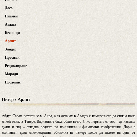
Досо
Ниамей
Агадез
Бежанци
Арлит
Зиндер
Просяци
Рециклиране
Маради
Послепис
Нигер › Арлит
Абдул Салам потегли към Акра, а аз останах в Агадез с намерението да стигна поне
някой оазис в Тенере. Вариантите бяха общо взето 3, но първият от тях – да наемеш
джип и гид – отпадна веднага по принципни и финансови съображения. Дори с
компания, една няколкодневна обиколка из Тенере щеше да излезе на цена от