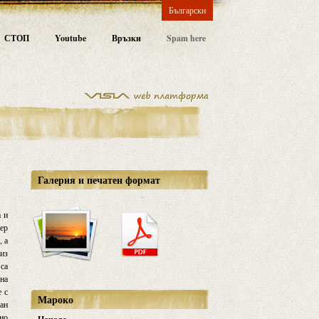
Български
СТОП
Youtube
Връзки
Spam here
Галерия и печатен формат
а и
вер
, а
 из
 са
 на
е с
Мароко
ан
дно