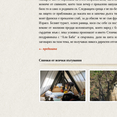
момиче от снимките, което тази вечер е прекалено напуше
било то и само в родината си. Следващата среща е не по-б
на лицето се приближава до масата ми и започва дълга т
моят френски е прекалено слаб, за да обясня че не съм фр
Израел. Белият турист, освен раница, носи със себе си по
векове от милиони предци колонизатори, които наред с бл
сърдития мъж с лека усмивка произнасят и името Стоичков
поздравяваха с “Али Баба” и свързваха, дали на шега и
заговарях на тази тема, не получавах никога директен отго
← предишна
Снимки от всички пътувания