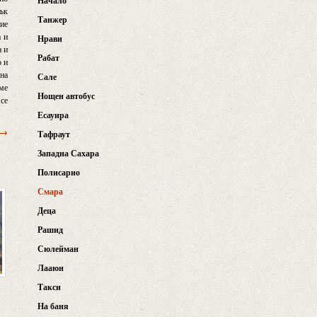
Начало
пък
Танжер
ние
а и
Нрави
а и
Рабат
о и
 на
Сале
 ме
Нощен автобус
 се
Есауира
 →
Тафраут
Западна Сахара
Полисарио
Смара
Деца
Рашид
Сюлейман
Лааюн
Такси
На баня