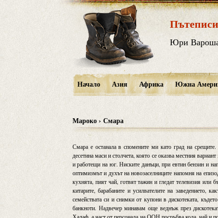
Пътеписи
Юри Варош
Начало
Азия
Африка
Южна Амери
Мароко › Смара
Смара е останала в спомените ми като град на срещите. 
десетина маси и столчета, която се оказва местния вариан
и работещи на юг. Ниските данъци, при евтин бензин и на
оптимизмът и духът на новозаселниците напомня на епизо
кухнята, пият чай, готвят тажин и гледат телевизия или 
китарите, барабаните и усилвателите на заведението, ка
семействата си и снимки от купони в дискотеката, къдет
банкноти. Надвечер минавам още веднъж през дискотека
Халаф, а част от персонала на ООН посръбва кола, чай и п