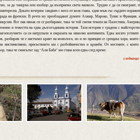
но, за да танцува или изобщо да възприема света наоколо. Трудно е да си емигрант, 
езинтересна. Докато вечерям сандвич с месо от козя глава, един мъж със сърдито израже
ирада на френски. В речта му преобладават думите Алжир, Мароко, Тунис и Франция, 
анцузин. Все пак някак си се разбираме, така че той сменя темата на Палестина, Америк
стоянно и тежестта на една дългогодишна история. Тази история е градена с майсторств
агополучието са си натрупали и омразата на няколко континента. Едва когато устните
, разбирам че е настъпил краят на монолога, но и по принцип се срещаха хора, които
ли инстинктивно, присъствието ми с разбойничество и кражби. От местните, с които
вор, така че смисълът зад “Али Баба” ми стана ясен едва след време.
следваща