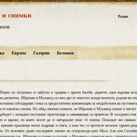
 и снимки
Разни
анов
ка
Европа
Галерии
Бележки
Първо по погрешка се набутах в градина с празен басейн, дървета, една вързана коз
т на дискотека. Ибрахим и Мухамед са само две от многото млади момчета, родени на се
половина субсидирани стоки са предостатъчна компенсация за неудобствата на пустинята
д от юконска епопея. По обяд липсват клиенти, но Ибрахим и Мухамед сноват и чистят
бърборят с хилядите постоянно пристигащи и заминаващи си приятели. В съседната стая
кто и нарове, по които могат да се натъркалят поне 10 човека. Показват ми снимки
о кръшни красавици мятат къдрици и снаги, а към тях се протягат космати здрави ръц
та. От колоните дънят последните хитове на суперзвезди като Муса Али или Сюлейм
ортокалов сок. Ибрахим се грижи за гостите, а Мухамед е седнал на маса с приятели и е