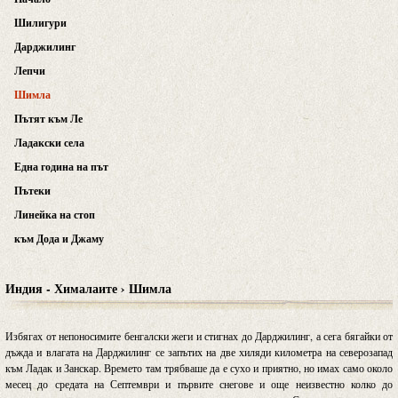
Шилигури
Дарджилинг
Лепчи
Шимла
Пътят към Ле
Ладакски села
Една година на път
Пътеки
Линейка на стоп
към Дода и Джаму
Индия - Хималаите › Шимла
Избягах от непоносимите бенгалски жеги и стигнах до Дарджилинг, а сега бягайки от
дъжда и влагата на Дарджилинг се запътих на две хиляди километра на северозапад
към Ладак и Занскар. Времето там трябваше да е сухо и приятно, но имах само около
месец до средата на Септември и първите снегове и още неизвестно колко до