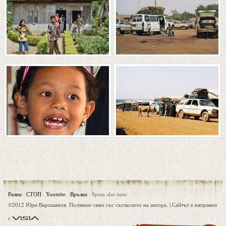
Разни
·
СТОП
·
Youtube
·
Връзки
·
Spam also here
©2012 Юри Варошанов. Ползване само със съгласието на автора. |
Сайтът е направен
Visia
с