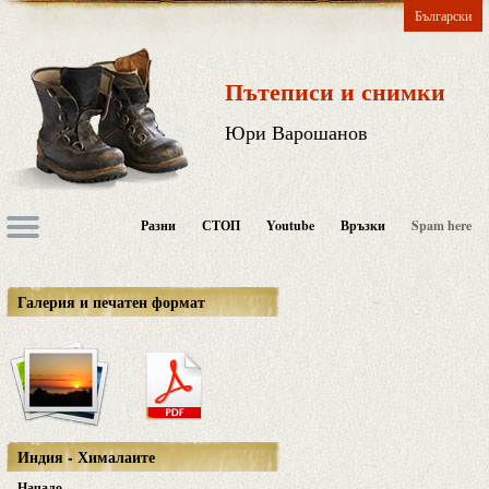
Български
Пътеписи и снимки
Юри Варошанов
Разни
СТОП
Youtube
Връзки
Spam here
Галерия и печатен формат
Индия - Хималаите
Начало