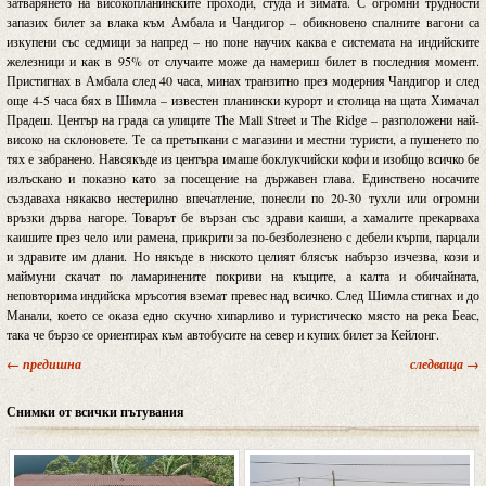
затварянето на високопланинските проходи, студа и зимата. С огромни трудности
запазих билет за влака към Амбала и Чандигор – обикновено спалните вагони са
изкупени със седмици за напред – но поне научих каква е системата на индийските
железници и как в 95% от случаите може да намериш билет в последния момент.
Пристигнах в Амбала след 40 часа, минах транзитно през модерния Чандигор и след
още 4-5 часа бях в Шимла – известен планински курорт и столица на щата Химачал
Прадеш. Център на града са улиците The Mall Street и The Ridge – разположени най-
високо на склоновете. Те са претъпкани с магазини и местни туристи, а пушенето по
тях е забранено. Навсякъде из центъра имаше боклукчийски кофи и изобщо всичко бе
излъскано и показно като за посещение на държавен глава. Единствено носачите
създаваха някакво нестерилно впечатление, понесли по 20-30 тухли или огромни
връзки дърва нагоре. Товарът бе вързан със здрави каиши, а хамалите прекарваха
каишите през чело или рамена, прикрити за по-безболезнено с дебели кърпи, парцали
и здравите им длани. Но някъде в ниското целият блясък набързо изчезва, кози и
маймуни скачат по ламаринените покриви на къщите, а калта и обичайната,
неповторима индийска мръсотия вземат превес над всичко. След Шимла стигнах и до
Манали, което се оказа едно скучно хипарливо и туристическо място на река Беас,
така че бързо се ориентирах към автобусите на север и купих билет за Кейлонг.
← предишна
следваща →
Снимки от всички пътувания