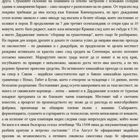
друга. Стръмните склонове на планината са плътно застроени с всякакви солидни
здания и ламаринени бараки – само пазарът е разположен на по-равно. От терасата под
покрива трябваше да има изглед към близкия Канчендзьонга, но през дъждовния
сезон всичко наоколо е само някъде зад мъглата и белите облаци, които постоянно се
изливат в порои. В продължение на 7 дни третият осемхилядник се откри едва за 10
минути, което било рядкост, както каза непалецът Кришна след като ме събуди в 5:30,
а името Дарджилинг значело “сборище на гръмотевици”, което също бе разбираемо.
На първия ден изпрах дрехите и докато те съхнеха успях да направя няколко прехода
из околностите – по джапанки и с дъждобран, но предполагам че цялата местност
разкрива истинската си красота само след средата на Септември, когато потопите
осезаемо намалеят. Маршрутите около града могат да се минат и на куц крак,
изгубването по принцип е невъзможно, наоколо доста често има шосета, а по тях
редовно бръмчат превозни средства. Но истинските хималайски преходи са малко по
на север в Сиким – индийски самостоятелен щат и бившо хималайско кралство,
граничещо с Непал, Тибет и Бутан, което е отворено за чужденци с 14 дневно, почти
безплатно разрешение. Постоянният дъжд осуети намеренията ми за тази местност, но
много от сикимските кореняци – лепча – живеят и в Дарджилинг и освен от туризъм
изкарват прехраната си по близките чаени плантации. Местният чай е световно
известен, а процесът по производството му може да се разгледа из многобройните
фабрики, приличащи на обширни плевни пълни с машини. Събирането,
ферментацията, сушенето и сортирането са технологии, почти неповлияни от вековете,
а на излизане от една плантация видях следния също непреходен надпис, който може
би виси и в някоя българска селска лечебница “На 15/08 няма да лекуваме/евакуираме
разбити кратуни в нетрезво състояние.” 15-и Август бе официалният индийски
празник на независимоста, а евтината сикимска самогонка също бе официално