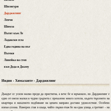
Шилигури
Дарджилинг
Лепчи
Шимла
Пътят към Ле
Ладакски села
Една година на път
Пътеки
Линейка на стоп
към Дода и Джаму
Индия - Хималаите › Дарджилинг
Дъждът се усили малко преди да пристигна, а вече бе и мръкнало, но Дарджилинг е
едно от онези малки и чудни градчета с прекалено много хотели, където търсенето на
квартира и нахалното подбиване на цената направо доставя удоволствие. Особено
извън сезона. Намерих стая в къща, чийто първи етаж бе на една улица, а третият – на