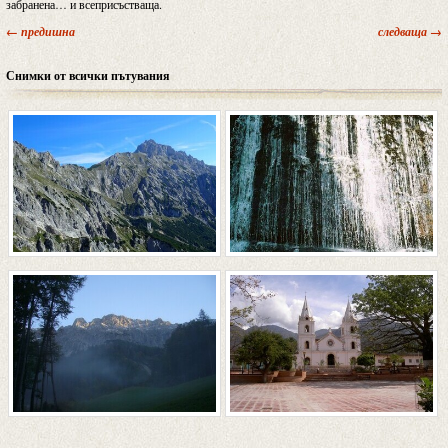
забранена… и всеприсъстваща.
← предишна
следваща →
Снимки от всички пътувания