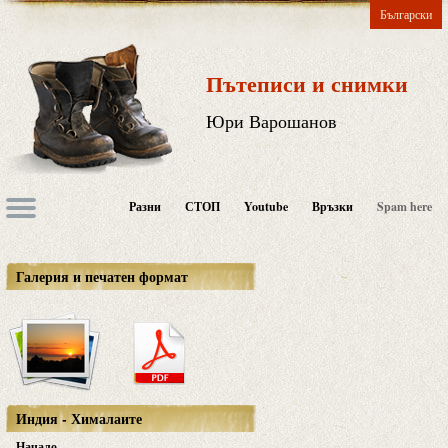
Български
Пътеписи и снимки
Юри Варошанов
Разни
СТОП
Youtube
Връзки
Spam here
Галерия и печатен формат
Индия - Хималаите
Начало