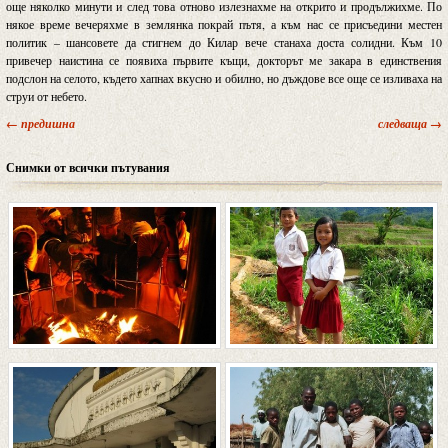
още няколко минути и след това отново излезнахме на открито и продължихме. По
някое време вечеряхме в землянка покрай пътя, а към нас се присъедини местен
политик – шансовете да стигнем до Килар вече станаха доста солидни. Към 10
привечер наистина се появиха първите къщи, докторът ме закара в единствения
подслон на селото, където хапнах вкусно и обилно, но дъждове все още се изливаха на
струи от небето.
← предишна
следваща →
Снимки от всички пътувания