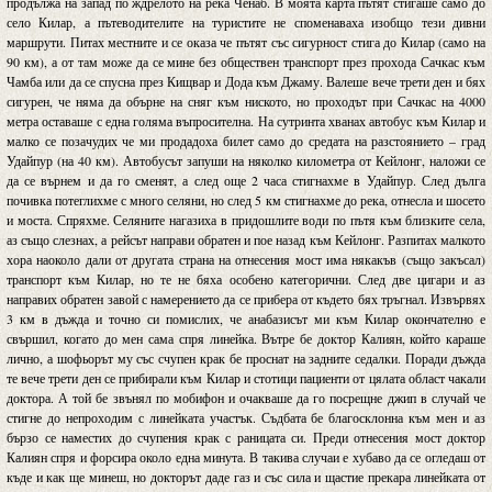
продължа на запад по ждрелото на река Ченаб. В моята карта пътят стигаше само до
село Килар, а пътеводителите на туристите не споменаваха изобщо тези дивни
маршрути. Питах местните и се оказа че пътят със сигурност стига до Килар (само на
90 км), а от там може да се мине без обществен транспорт през прохода Сачкас към
Чамба или да се спусна през Кищвар и Дода към Джаму. Валеше вече трети ден и бях
сигурен, че няма да обърне на сняг към ниското, но проходът при Сачкас на 4000
метра оставаше с една голяма въпросителна. На сутринта хванах автобус към Килар и
малко се позачудих че ми продадоха билет само до средата на разстоянието – град
Удайпур (на 40 км). Автобусът запуши на няколко километра от Кейлонг, наложи се
да се върнем и да го сменят, а след още 2 часа стигнахме в Удайпур. След дълга
почивка потеглихме с много селяни, но след 5 км стигнахме до река, отнесла и шосето
и моста. Спряхме. Селяните нагазиха в придошлите води по пътя към близките села,
аз също слезнах, а рейсът направи обратен и пое назад към Кейлонг. Разпитах малкото
хора наоколо дали от другата страна на отнесения мост има някакъв (също закъсал)
транспорт към Килар, но те не бяха особено категорични. След две цигари и аз
направих обратен завой с намерението да се прибера от където бях тръгнал. Извървях
3 км в дъжда и точно си помислих, че анабазисът ми към Килар окончателно е
свършил, когато до мен сама спря линейка. Вътре бе доктор Калиян, който караше
лично, а шофьорът му със счупен крак бе проснат на задните седалки. Поради дъжда
те вече трети ден се прибирали към Килар и стотици пациенти от цялата област чакали
доктора. А той бе звънял по мобифон и очакваше да го посрещне джип в случай че
стигне до непроходим с линейката участък. Съдбата бе благосклонна към мен и аз
бързо се наместих до счупения крак с раницата си. Преди отнесения мост доктор
Калиян спря и форсира около една минута. В такива случаи е хубаво да се огледаш от
къде и как ще минеш, но докторът даде газ и със сила и щастие прекара линейката от