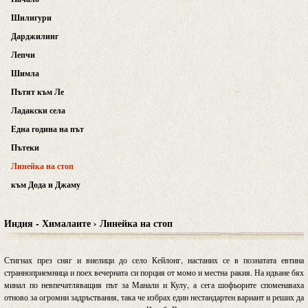
Шилигури
Дарджилинг
Лепчи
Шимла
Пътят към Ле
Ладакски села
Една година на път
Пътеки
Линейка на стоп
към Дода и Джаму
Индия - Хималаите › Линейка на стоп
Стигнах през сняг и виелици до село Кейлонг, настаних се в познатата евтина
странноприемница и поех вечерната си порция от момо и местна ракия. На идване бях
минал по невпечатляващия път за Манали и Кулу, а сега шофьорите споменаваха
отново за огромни задръствания, така че избрах един нестандартен вариант и реших да