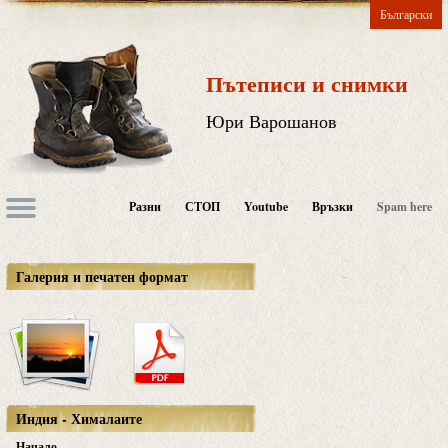
Български
Пътеписи и снимки
Юри Варошанов
Разни
СТОП
Youtube
Връзки
Spam here
Галерия и печатен формат
Индия - Хималаите
Начало