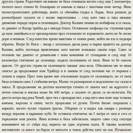
другата страна. Радостните ни викове не бяха отминали когато след още 2 километра,
тясното шосе отново бе блокирано от камъни и чакъл с височина поне метър. Явно
пътностроителните работници, които са обичайна гледка в Ладак, бяха решили да
разнообразят скуката си с малко пиротехника – след като така и така нямаше
движение поради пороя и свлачищата. Доктор Калиян звънна по мобифона и се оказа,
че джипът от Килар трябва да е някъде близо. Оставихме шофьора със счупения крак
да пази линейката и се прехвърлихме през отломките от взривовете, което не бе лесно
дори и пешком. След известно време наистина се появи джип, който ни взе и подкара
обратно. Вътре бе Ниги – писар с изсъхнала дясна ръка и първи приятел на доктор
Калиян, който изглежда привличаше като магнит всякакви сакати хора. Само за
половин час джипът се донапълни с нова компания от стопаджии и след още 10
километра стигнахме до свлачище, подяло половината от пътя. Явно то бе съвсем
прясно. От другата страна на свлачището чакаше лека кола. Обяснихме им че няма
смисъл да продължават към Удайпур и в замяна те след половин час се върнаха с
лопати и кирки. През това време ние отклонихме водата от свлачището, но от пътя
бяха останали само 2 стабилни метра. Малко ги разширихме и подсилихме със скали и
чакъл. В продължение на десетки километри стената от лявата част на ждрелото е
почти отвесна и висока може би 400 метра, а скалите от дясно са по-полегати. На
двеста метра над река Ченаб, през тях е прокаран път, а над него има поне още толкова
камъни, върхове и сипеи, често прорязани от ручеи. Почти бяхме свършили с
кирките, когато чухме страшен трясък. Обърнах се и видях как канара с размери
между пералня и църковно кубе, бе оставила отпечатък на 5 метра от мен и сега се
търкаляше към реката. Явно всички я бяха забелязали, защото само след секунди
компанията ни се събра под надвеса на една огромна скала. В такива моменти
инстинктите са много по-бързи от мисълта и човек действа като на сън. Изчакахме