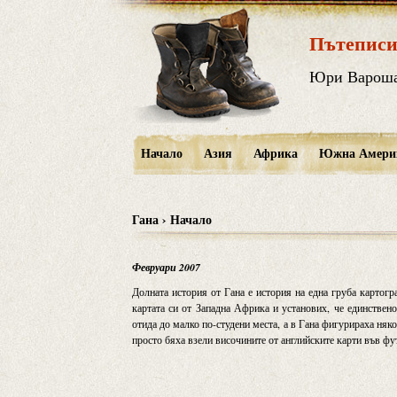
Пътеписи
Юри Варош
Начало
Азия
Африка
Южна Амери
Гана › Начало
Февруари 2007
Долната история от Гана е история на една груба картогр
картата си от Западна Африка и установих, че единствен
отида до малко по-студени места, а в Гана фигурираха няк
просто бяха взели височините от английските карти във фут