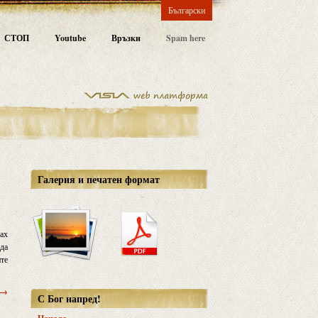
Български
СТОП
Youtube
Връзки
Spam here
Галерия и печатен формат
дах
 да
ите
 →
С Бог напред!