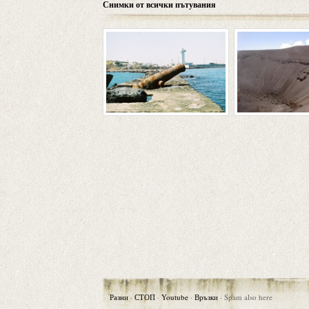
Снимки от всички пътувания
Разни
·
СТОП
·
Youtube
·
Връзки
·
Spam also here