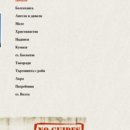
Начало
Болгатанга
Ангели и дяволи
Моле
Християнство
Надписи
Кумаси
ез. Босомтве
Такоради
Търговията с роби
Акра
Погребения
ез. Волта