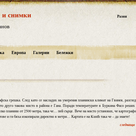
 и снимки
Разни
анов
ка
Европа
Галерии
Бележки
афска грешка. След като се насладих на умерения планински климат на Гвинея, разгле
ото друго такова място в района е Гана. Поради температурите в Буркина Фасо реших
олко планини от 2500 метра, така че… пей сърце. Вече на място установих, че картограф
ове и ги бяха изкопирали директно в метри… Картата е на Kunth така че – да знаете!
следваща