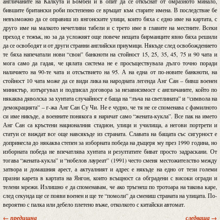
англичаните на Калкута и Бомбей и в опит да се откъснат от омразното минало,
бившите британски роби постепенно се връщат към старите имена. В последствие бе
невъзможно да се оправиш из янгонските улици, които бяха с едно име на картата, с
друго име на малкото нечетливи табели и с трето име в главите на местните. Всеки
преход е тежък, но за да усложнят още повече нещата бирманците явно бяха решили
да се освободят и от други странни английски приумици. Някъде след освобождението
те бяха напечатали нови “свои” банкноти на стойност 15, 25, 35, 45, 75 и 90 чата и
мога само да гадая, че цялата система не е просъществувала дълго точно поради
наличието на 90-те чата и отсъствието на 95. А на една от по-новите банкноти, на
стойност 10 чата може да се види лика на народната легенда Анг Сан – бивш военен
министър, изтъргувал и подписал договора за независимост с англичаните, който по
някаква дяволска за хунтата случайност е баща на “лъча на светлината” и “символа на
демокрацията” – г-жа Анг Сан Су Чи. Не е чудно, че тя не се споменава с фамилното
си име никъде, а военните понякога я наричат само “жената-кукла”. Все пак на името
Анг Сан са кръстени националния стадион, улици и училища, а негови портрети и
статуи се виждат все още навсякъде из страната. Славата на бащата със сигурност е
допринесла до някаква степен за изборната победа на дъщеря му през 1990 година, но
изборната победа не впечатлява хунтата и резултатите биват просто задраскани. От
тогава “жената-кукла” и “нобелов лауреат” (1991) често сменя местожителство между
затвора и домашния арест, а актуалният и адрес е някъде на едно от тези големи
празни карета в картата на Янгон, които всъщност са обградени с високи огради и
телени мрежи. Излишно е да споменавам, че ако тръгнеш по тротоара на такова каре,
след секунда ще се появи военен и ще те “помоли” да смениш страната на улицата. По-
вероятно с палка или дебело плетено въже, отколкото с китайски автомат.
← предишна
следваща →