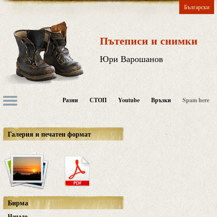
Български
Пътеписи и снимки
Юри Варошанов
Разни
СТОП
Youtube
Връзки
Spam here
Галерия и печатен формат
Бирма
Начало