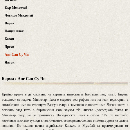
Еър Менделей
Летище Менделей
Варак
Нощен влак
Баган
Дрехи
Анг Сан Су Чи
Янгон
Бирма › Анг Сан Су Чи
Крайно време е да спомена, че страната известна в България под името Бирма,
всъщност се нарича Миянмар. Така е старото географско име на тази територия, а
английското име на столицата Рангун също е заменено с новото име Янгон, което е
логично след като в бирманския език звукът “Р” липсва (последната буква на
Миянмар също не се произнася). Народността Бъма е около 70% от местното
население и когато тук идват англичаните, те погрешно лепват етикета Бурма на цялата
колония. По същия начин индийските Колката и Мумбай са преименувани от