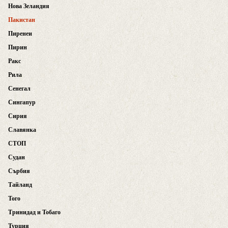
Нова Зеландия
Пакистан
Пиренеи
Пирин
Ракс
Рила
Сенегал
Сингапур
Сирия
Славянка
СТОП
Судан
Сърбия
Тайланд
Того
Тринидад и Тобаго
Турция