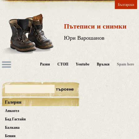
Български
Пътеписи и снимки
Юри Варошанов
Разни
СТОП
Youtube
Връзки
Spam here
Галерии
Анкогел
Бад Гастайн
Балкана
Бенин