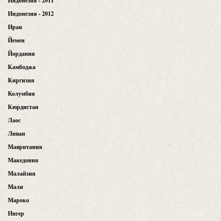
Индонезия - 2011
Индонезия - 2012
Иран
Йемен
Йордания
Камбоджа
Киргизия
Колумбия
Кюрдистан
Лаос
Ливан
Мавритания
Македония
Малайзия
Мали
Мароко
Нигер