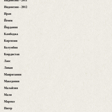
Индонезия - 2011
Индонезия - 2012
Иран
Йемен
Йордания
Камбоджа
Киргизия
Колумбия
Кюрдистан
Лаос
Ливан
Мавритания
Македония
Малайзия
Мали
Мароко
Нигер