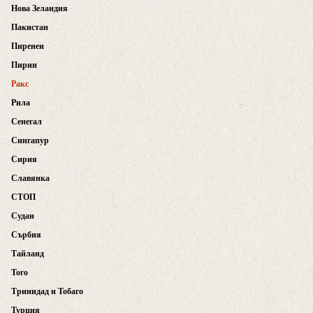
Нова Зеландия
Пакистан
Пиренеи
Пирин
Ракс
Рила
Сенегал
Сингапур
Сирия
Славянка
СТОП
Судан
Сърбия
Тайланд
Того
Тринидад и Тобаго
Турция