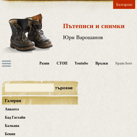
Български
Пътеписи и снимки
Юри Варошанов
Разни
СТОП
Youtube
Връзки
Spam here
Галерии
Анкогел
Бад Гастайн
Балкана
Бенин