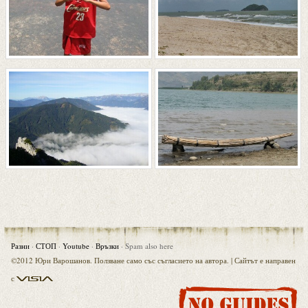
Разни
·
СТОП
·
Youtube
·
Връзки
·
Spam also here
©2012 Юри Варошанов. Ползване само със съгласието на автора. |
Сайтът е направен
Visia
с