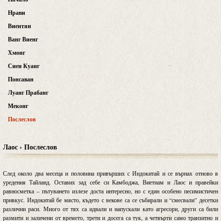
Нрави
Виентян
Ванг Виенг
Хмонг
Сиен Куанг
Понсаван
Луанг Прабанг
Меконг
Послеслов
Лаос › Послеслов
След около два месеца и половина привърших с Индокитай и се върнах отново в
уредения Тайланд. Оставих зад себе си Камбоджа, Виетнам и Лаос и правейки
равносметка – пътуването излезе доста интересно, но с един особено песимистичен
привкус. Индокитай бе място, където с векове са се събирали и “смесвали” десетки
различни раси. Много от тях са идвали и напускали като агресори, други са били
размити и заличени от времето, трети и досега са тук, а четвърти само транзитно и