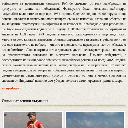
войнствено са преминавали нанякъде. Кой бе спечелил от този калейдоскоп на
културите и имаше ли победители? Французите бяха постъпили най-мъдро,
напускайки колониите си още през 1954 година. След 20 години, 60 000 трупа и още
повече инвалиди и наркомани американците също се изнесоха, казвайки “сбогом” на
тайландските проститутки, на сифилиса и на гонореята. Камбоджа е една развалина и
ще бъде така с десетки години за в бъдеще. СПИН-ът в страната бе импортиран от
мисията на ООН през 1993 година, а много от камбоджанските деца водят само
живота на секс-кукли за възрастни. Виетнам определено е първенец в района, но и там
все още тътне ехото на войната – мините и диоксинът са неразделна част от пейзажа. А
освен бомбите в Лаос и партизаните и дрогата за дълго ще създават грижи – по-малко
на правителството отколкото на местното население. Нямаше победители, а
последствията на нечии добре обмислени печалбарски решения от преди 40-50 години
сега се оказваха така заплетени, че и Господ сигурно не ще ги разплете. От няколко
години е модерно да се говори за глобализацията, за смаляването на света и мирното
съжителство на различните раси, култури и религии, но поне в момента на живите
спомени от Индокитай напълно съм убеден, че това е само поредната празна химера.
← предишна
Снимки от всички пътувания