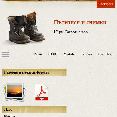
Български
Пътеписи и снимки
Юри Варошанов
Разни
СТОП
Youtube
Връзки
Spam here
Галерия и печатен формат
Лаос
Начало