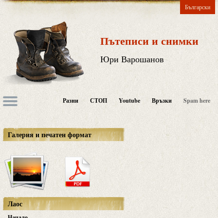
Български
Пътеписи и снимки
Юри Варошанов
Разни
СТОП
Youtube
Връзки
Spam here
Галерия и печатен формат
Лаос
Начало