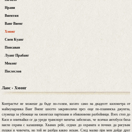
Нрави
Виентян
Ванг Виенг
Хмонг
Сиен Куанг
Понсаван
Луанг Прабанг
Меконг
Послеслов
Лаос › Хмонг
Контрастът не можеше да бъде по-голям, когато само на двадесет километра от
маймунарника Ванг Виенг шосето закриволичи през още по-планинска джунгла,
служеща за убежище на хмонгски партизани и обикновени разбойници. Взех стоп до
Каси и опитвайки се да уредя транспорт нататък забелязах, че всички автобуси бяха
наели охрана с калашници. Хванах рейс, седнах до охраната и почнах да рисувам
пушки и човечета, но той не разбра какво искам. След малко при мен дойде друг