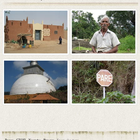
Разни
·
СТОП
·
Youtube
·
Връзки
·
Spam also here