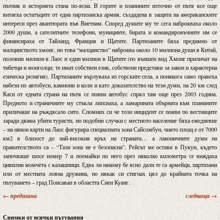
пътник и историята стана по-ясна. В горите и планините източно от пътя все още
витаеха остатъците от една партизанска армия, създадена в защита на американските
интереси през авантюрата във Виетнам. Според думите му те сега наброяваха около
2000 души, а сателитните телефони, мунициите, бирата и командировъчните им се
финансираха от Тайланд, Франция и Щатите. Партизаните бяха предимно от
малцинството хмонг, но това “малцинство” наброява около 10 милиона души в Китай,
половин милион в Лаос и един милион в Щатите (по външен вид Хмонг приличат на
тибетци и монголци; те имат собствен език, собствени представи за закон и характерна
езическа религия). Партизаните върлуваха из горските села, а понякога само правеха
набези по автобуси, камиони и коли и като доказателство на тези думи, на 20 км след
Каси от едната страна на пътя се появи автобус спрял там още през 2003 година.
Предното и страничните му стъкла липсваха, а ламарината обърната към планините
приличаше на ръждясало сито. Спомних си че този инцидент се появи по вестниците
заради двама убити туристи, но подобни случки с местното население бяха ежедневие
– на някои карти на Лаос фигурира специалната зона Сайсомбун, чиято площ е от 7000
км2 в близост до най-високия връх на страната… а лаконичните думи на
правителството са – “Тази зона не е безопасна”. Рейсът ме остави в Пукун, където
започваше шосе номер 7 и поемайки по него през няколко километра се виждаха
цивилни момчета с калашници. Едва ли някому бе ясно дали те са армейци, партизани
или от местната ловна дружина, но някак си стигнах цял до крайната точка на
пътуването – град Понсаван в областта Сиен Куанг.
← предишна
следваща →
Снимки от всички пътувания