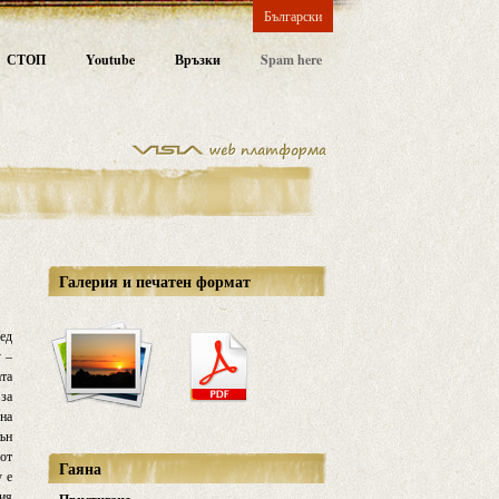
Български
СТОП
Youtube
Връзки
Spam here
Галерия и печатен формат
ред
у –
ата
 за
чна
вън
 от
Гаяна
у е
хия