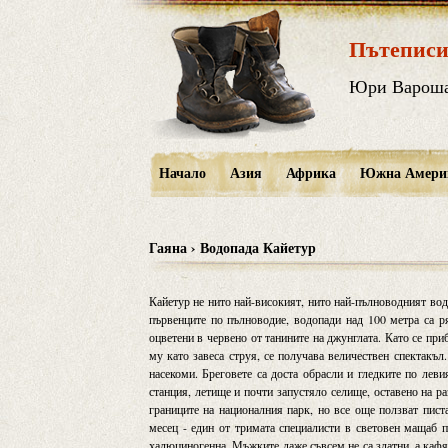
Пътеписи
Юри Варош
Начало
Азия
Африка
Южна Амери
Гаяна › Водопада Кайетур
Кайетур не нито най-високият, нито най-пълноводният водо
първенците по пълноводие, водопади над 100 метра са ря
оцветени в червено от танините на джунглата. Като се пр
му като завеса струя, се получава величествен спектакъл
насекоми. Бреговете са доста обрасли и гледките по лев
станция, летище и почти запустяло селище, оставено на ра
границите на националния парк, но все още ползват пис
месец - един от тримата специалисти в световен мащаб 
халюциногенна. Мъжките даже съвсем не са златни, а кафя