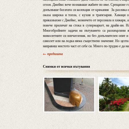
сезон. Джеймс вече познаваше жабите по име. Срещахме го
допълваше богатата си колекция от крякания За разлика о
оказа широка и топла, с кухня и трапезария. Хамаци о
приказвахме с Джеймс, момичето от персонала и хижаря, а
повече приличат на стока в супермаркет, на драйв-ин. На
Многобройните задачи на пътуването са разхвърляни в
мимолетните си впечатления, но без допълнителен опит и 
самолет или на лодка няма съществено значение. Но целта 
направиш мястото част от себе си. Много по-трудно е да на
← предишна
Снимки от всички пътувания