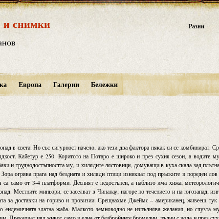
 и снимки
Разни
анов
ка
Европа
Галерии
Бележки
пад в света. Но със сигурност начело, ако тези два фактора някак си се комбинират. С
дкост. Кайетур е 250. Коритото на Потаро е широко и през сухия сезон, а водите м
ибави и труднодостъпността му, и хилядите лястовици, домуващи в куха скала зад плътн
. Зора огрява прага над бездната и хиляди птици изникват под пръските в пореден лов
ия са само от 3-4 платформи. Десният е недостъпен, а наблизо има хижа, метеорологи
зпад. Местните миньори, се заселват в Чинапау, нагоре по течението и на югозапад, из
тата за доставки на гориво и провизии. Срещнахме Джеймс – американец, живеещ тук
по ендемичната златна жаба. Малкото земноводно не изпълнява желания, но слузта м
ви. Прекарват цял живот само в една от безбройните бромелии, пълни с вода и през су