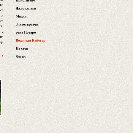
Пристигане
ъка
Джорджтаун
 се
 и
Мадия
все
Златотърсачи
ст.
 с
река Потаро
 на
Водопада Кайетур
 да
На стоп
 →
Летем