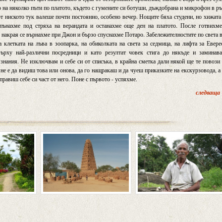
 на няколко пъти по платото, където с гумените си ботуши, дъждобрана и микрофон в р
т ниското тук валеше почти постоянно, особено вечер. Нощите бяха студени, но хижата
пънахме под стряха на верандата и останахме още ден на платото. После готвихме
 накрая се върнахме при Джон и бързо спуснахме Потаро. Забележителностите по света 
 клетката на лъва в зоопарка, на обиколката на света за седмица, на лифта за Евере
ърху най-различни посредници и като резултат човек стига до някъде и заминава
знания. Не изключвам и себе си от списъка, в крайна сметка дали някой ще те повози
не е да видиш това или онова, да го нащракаш и да чуеш приказките на екскурзовода, а
правиш себе си част от него. Поне с първото - успяхме.
следваща