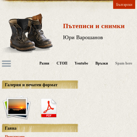
Български
Пътеписи и снимки
Юри Варошанов
Разни
СТОП
Youtube
Връзки
Spam here
Галерия и печатен формат
Гаяна
Пристигане