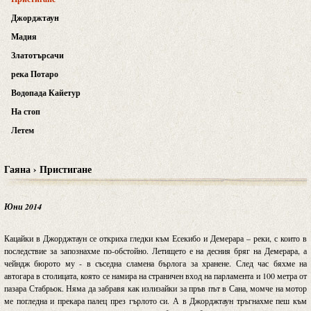
Джорджтаун
Мадия
Златотърсачи
река Потаро
Водопада Кайетур
На стоп
Летем
Гаяна › Пристигане
Юни 2014
Кацайки в Джорджтаун се откриха гледки към Есекибо и Демерара – реки, с които в
последствие за запознахме по-обстойно. Летището е на десния бряг на Демерара, а
чейндж бюрото му - в съседна сламена бърлога за хранене. След час бяхме на
автогара в столицата, която се намира на страничен вход на парламента и 100 метра от
пазара Стабрьок. Няма да забравя как излизайки за пръв път в Сана, момче на мотор
ме погледна и прекара палец през гърлото си. А в Джорджтаун тръгнахме пеш към