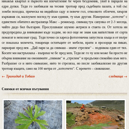
някакъв квартал и първото ми впечатление бе черен бездомник, увит в парцали на
едри дупки. Теди го заобикаля на тесния тротоар пред съдебната палата, а той със
зомби походка, прическа на индийски саду и повече гол, отколкото облечен, хвърля
кървавия си, малоумен поглед ту към единия, ту към другия. Намерихме „хотелче” с
единствен обитател австралиеца Макс – режисьор, снимащ тук сапунка от 2-3 месеца,
чийто дядо бил българин. Прослушваше шумно актриси в стаята си. От хотела ни
предупредиха да внимаваме къде ходим, но все още не знам как напътствия от сорта
помагат в непознат град. Теди точно си хареса фотогенична запустяла къща и от вътре
се показаха момчета, товарещи остатъците от мебели, врати и прозорци на пикап,
паркиран пред нея. „Дай пари за да снимаш - иначе стрелям” – подвикна един от тях.
Косите ми настръхнаха - въпреки че бе пред мен, Теди не го чу или може би просто не
обърна внимание на омонимите „снимам” и „стрелям” и продължи спокойно към него.
Разбрахме се и нито снимахме, нито те стреляха, но после заобикаляхме по другия
тротоар къщата, само на 100 метра от „хотелчето”. С времето – свикнахме.
← Тринидад и Тобаго
следваща →
Снимки от всички пътувания