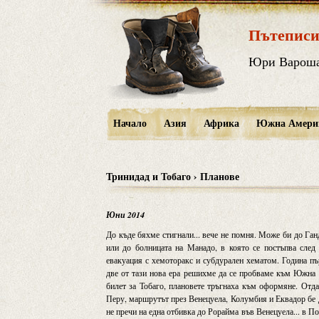
Пътеписи
Юри Варош
Начало
Азия
Африка
Южна Амери
Тринидад и Тобаго › Планове
Юни 2014
До къде бяхме стигнали... вече не помня. Може би до Га
или до болницата на Манадо, в която се постъпва след 
евакуация с хемоторакс и субдурален хематом. Година пъ
две от тази нова ера решихме да се пробваме към Южна 
билет за Тобаго, плановете тръгнаха към оформяне. Отд
Перу, маршрутът през Венецуела, Колумбия и Еквадор бе д
не пречи на една отбивка до Рорайма във Венецуела... в П