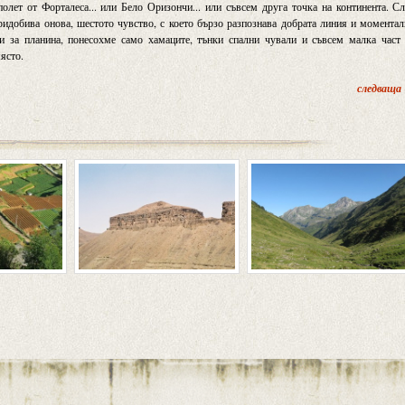
лет от Форталеса... или Бело Оризончи... или съвсем друга точка на континента. С
ридобива онова, шестото чувство, с което бързо разпознава добрата линия и момента
и за планина, понесохме само хамаците, тънки спални чували и съвсем малка част 
ясто.
следваща