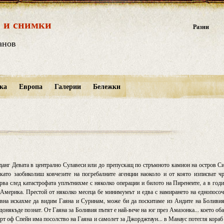
 и снимки
Разни
анов
ка
Европа
Галерии
Бележки
нданг Девата в централно Сулавеси или до препускащ по стръмното камион на остров С
като заобиколиш ковчезите на погребалните агенции наоколо и от която изписват ч
рва след катастрофата уплътнихме с няколко операции и билото на Пиренеите, а в год
Америка. Престой от няколко месеца бе минимумът и едва с намирането на еднопосо
авна искахме да видим Гаяна и Суринам, може би да поскитаме из Андите на Боливи
онякъде познат. От Гаяна за Боливия пътят е най-вече на юг през Амазонка... което об
орт оф Спейн има посолство на Гаяна и самолет за Джорджтаун... в Манаус потегля кораб