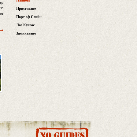
Планове
лед
лно
Пристигане
от
Порт оф Спейн
Лас Куевас
 →
Заминаване