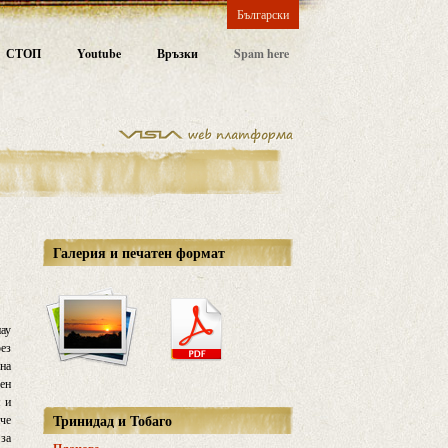
Български
СТОП
Youtube
Връзки
Spam here
Галерия и печатен формат
иау
рез
ина
чен
я и
Тринидад и Тобаго
аче
 за