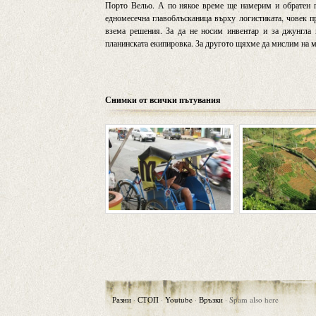
Порто Вельо. А по някое време ще намерим и обратен по
едномесечна главоблъсканица върху логистиката, човек п
взема решения. За да не носим инвентар и за джунгла 
планинската екипировка. За другото щяхме да мислим на м
Снимки от всички пътувания
Разни
·
СТОП
·
Youtube
·
Връзки
·
Spam also here