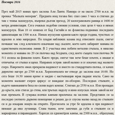
Ноември 2016
През май 2015 минах през заслона Али Ланти. Намира се на около 2700 м.н.в. на
премка "Малката мизерия". Предната нощ тогава бях спал само 3 часа и стигнах до
там с тежък махмурлук, въпреки дългия преход, 20 килограмовата раница и 1600-те
метра денивелация. Сега очаквах подобни снежни условия, спах цели 4 часа и нямах
махмурлук. Към 10 се изнизах от Бад Гастайн и по фланелка подминах последната
цивилизация на 1300 м.н.в. Нямах мускулни крампи както преди годинa, чувствах се
идеално и леко напредвах. По пладне наближих казана под отвесните скали, снегът
почваше чак след ключовото изкачване над скалите, което като лабиринт минава по
единствената възможна линия. В 2 участъка има побити метални стъпала, в няколко
момента се минава по 20 см пътечка над бездната, след което същата тази пътечка №
511 излиза на финално плато. Както преди, снегът там вече беше плътен, а имаше и
отпечатък от стъпки и щеки. Направих острия завой наляво и се изкачих над малкото
езеро. Навремето имах прекрасна видимост и вместо по стандартната пътека, се качих
директно нагоре до 2700 м.н.в. Хоризонталата ме отведе до заслона към 18:00. Но
сега беше 16:30 зимно време и заедно с настъпващия мрак падаше мъгла. Само на
моменти малкият езерен циркус се виждаше по-обзорно. Последвах стъпките, а
където навяванията бяха по-силни вадех компас. Стигнах до 2550 м.н.в. Или пропадах
до кръста, или стигах до стена, или тръгвах надолу и явно изпусках лекия завой на юг
към премката. В сумрака всички камъни приличаха на заслони. Представих си за
последно уютното дървено помещение и реших да се спусна малко назад по стъпките
си и да изкарам нощта на открито. Прогнозата за утре бе идеална и при видимост
нямаше да има лутаници. Стана тъмно, вече започнах да губя и стъпките си и
маркировка и пирамидките. Харесах си еднометров камък, на 2300 м.н.в., образуващ