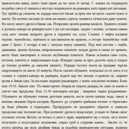
правоъгълна ниша, която поне щеше да ме пази от вятър. С капака на тенджерата
изгребах снега от нишата и постлах покривалото на раницата като първи кат изолация.
Тук трябва да спомена, че поради многото багаж за пръв път не носех спален чувал и
шалте. По всички заслони по пътя ми имаше одеяла, понякога печки или даже чували.
Но носех много дрехи и бивак сак. Изпразних цялата раница наоколо. Храната сложих
в долната камера на раницата като 2-ри кат изолация, заедно с всичко, останало навън
след като смених мокрите дрехи и чорапите със сухи. Сложих 3 чифта вълнени
чорапи, термобельо, панталон и ски-панталон на краката, а отгоре термобельо (май
даже 2 броя), 2 полара и яке с качулка върху шапката. Под мен застлах с торби,
джапанки, празна бутилка, непромокаемо повитите мокри дрехи и онова от храната,
което беше пакетирано в плоски неубиващи пликчета. Навън останаха само газта,
котлона, канчето и замръзващата вода. Извадих храна за през дългата нощ и отидох
до близко ручейче да напълня шишето. Поради гъстата мъгла на връщане търсих
свърталището си около 10 минути. После свалих обувките, изтръсках ги от снега и ги
сложих в горната камера на раницата, където над тях пъхнах и краката си, заципен
целия в бивак сака. За последно надянах ръкавиците, с които изключих челника. Беше
към 19:30. Заваля сняг. По някое време обърна на пороен дъждец, но само за малко и
снегът пак продължи. Към 21:30 виелицата поспря - направих първо раздвижване.
Обуването на обувките отнема десетина минути, после почти кипнах вода, пиках и
наченах някакви бързи калории. Времето до сутринта трябваше волево и търпеливо
да бъде убивано и изцеждано. Процедурата по връщането обратно в пашкула
продължи още половин час. При всичките дрехи и неща вътре, усещах че бивак сакът
осезаемо отесня. Когато си легнал и сакът е прав, заципването му е лесно, но в моето
полусвито и полуседнало положение, опрял гръб в студения камък... Заклех се, че
отсега нататък ще нося двойния бивак за подобни принудителни ситуации, въпреки