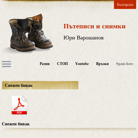
Български
Пътеписи и снимки
Юри Варошанов
Разни
СТОП
Youtube
Връзки
Spam here
Снежен бивак
Снежен бивак