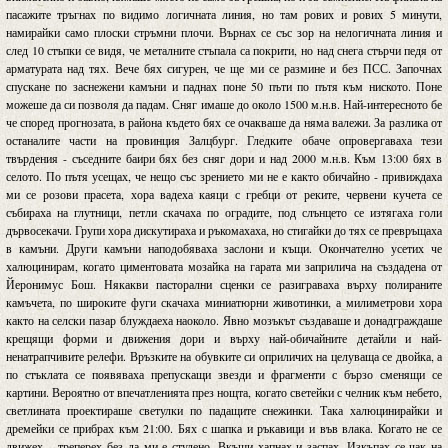
пасажите тръгнах по видимо логичната линия, но там рових и рових 5 минути,
намирайки само плоски стръмни плочи. Върнах се със зор на нелогичната линия и
след 10 стъпки се видя, че металните стъпала са покрити, но над снега стърчи педя от
арматурата над тях. Вече бях сигурен, че ще ми се размине и без ПСС. Започнах
спускане по заснежени камъни и паднах поне 50 пъти по пътя към ниското. Поне
можеше да си позволя да падам. Сняг имаше до около 1500 м.н.в. Най-интересното бе
че според прогнозата, в района където бях се очакваше да няма валежи. За разлика от
останалите части на провинция Залцбург. Гледките обаче опровергаваха тези
твърдения - съседните баири бях без сняг дори и над 2000 м.н.в. Към 13:00 бях в
селото. По пътя усещах, че нещо със зрението ми не е както обичайно - привиждаха
ми се розови прасета, хора вадеха каяци с гребци от реките, червени кучета се
събираха на глутници, петли скачаха по оградите, под слънцето се изтягаха голи
дървосекачи. Групи хора дискутираха и ръкомахаха, но стигайки до тях се превръщаха
в камъни. Други камъни наподобяваха заслони и къщи. Окончателно усетих че
халюцинирам, когато циментовата мозайка на гарата ми заприлича на създадена от
Йеронимус Бош. Някакви пасторални сценки се разиграваха върху полираните
камъчета, по широките фуги скачаха миниатюрни животинки, а милиметрови хора
както на селски пазар блуждаеха наоколо. Явно мозъкът създаваше и донадграждаше
крещящи форми и движения дори и върху най-обичайните детайли и най-
ненатрапчивите релефи. Връзките на обувките си оприличих на целуваща се двойка, а
по стъклата се появяваха препускащи звезди и фрагменти с бързо сменящи се
картини. Вероятно от впечатленията през нощта, когато светейки с челник към небето,
светлината проектираше светулки по падащите снежинки. Така халюцинирайки и
дремейки се прибрах към 21:00. Бях с шапка и ръкавици и във влака. Когато не се
движех – треперех без да ми е студено. Вкъщи хапнах и заспах. Изкъпах се чак на