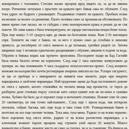
компромиса с топлината. Стесних малко процепа пред лицето си, за да не навява
вътре. Ритмично почуквах с пръстите на краката през бивак сака по обувките. След
това удрях по бедрата с ръкавиците. Раздвижвах ставите на краката. Пробвах всяко
възможно за позата си движение. Палех челника само за промяна на обстановката. По
някое време съм заспал, но се събудих с леко поизмръзнали крака и реших да не спя
повече. Не знам каква е била температурата, но заради снеговалежа нощта беше топла.
При още минус 5-10 градуса щях да имам по-болезнени мъки. Към 2:30 виелицата
спря. Топенето на сняг е бавно, но за него е нужно само да сглобиш и запалиш
примуса, да посъбереш от снега наоколо и да почакаш, греейки ръцете си. Затова
направих още 1 истинско едночасово раздвижване с обуване, пикаене и ходене за вода.
Обратно в бивака видях как времето прояснява. Последните къщи на Бад Гастайн
бяха онова бялото петно на хоризонта. След още 2 часа започнах конвулсивно да
треперя, но пък изминалите 9 часа създадоха психологически превес. След нощното
мачкане на калории бях почти регенериран въпреки липсата на сън. Усещах сигурност,
че ще се преборя и с намирането на линията към ниското, дори при покрита
маркировка и заоблени пирамидки. Най-трудоемко щеше да бъде постоянното ровене
из снега с щеките, когато стъпвайки по тясната ивица над пропастта, се търси да
разбереш дали стъпваш върху хлъзгав като сапун гранит или на по-мека и грапава
почва. Хубаво би било да се изровят също и металните стъпенки. Новият сняг бе само
20 сантиметра, но пък точно най-важните... След още 1 вряла вода, пак потърсих
пътеката, събрах багажа, пих още вода и така стана 6:00. Развиделяваше бавно и
потеглих на все още светнат челник. Тука има, тука няма. Радвах се на всяко червено-
бяло изровено под снега петно, радвах се на всяка разчистена пирамидка, а в
ключовия момент търсих процепа над стръмен улей около 20 минути. Много
внимателно и бавно, нямаше място не само за грешка, но и за съмнение. На финала на