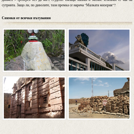
сутринта. Защо ли, по дяволите, тази премка се нарича “Малката мизерия“?
Снимки от всички пътувания