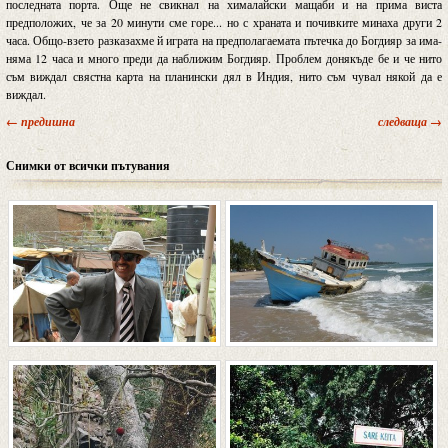
последната порта. Още не свикнал на хималайски мащаби и на прима виста
предположих, че за 20 минути сме горе... но с храната и почивките минаха други 2
часа. Общо-взето разказахме й играта на предполагаемата пътечка до Богдияр за има-
няма 12 часа и много преди да наближим Богдияр. Проблем донякъде бе и че нито
съм виждал свястна карта на планински дял в Индия, нито съм чувал някой да е
виждал.
← предишна
следваща →
Снимки от всички пътувания