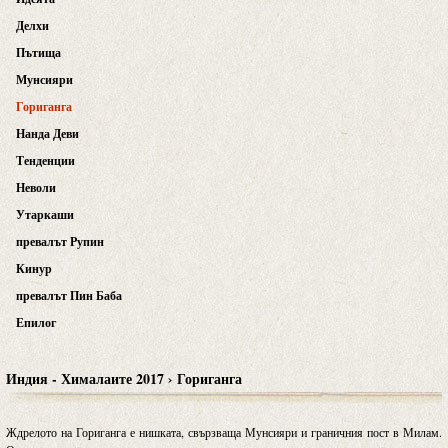
Делхи
Пътища
Мунсияри
Гориганга
Нанда Деви
Тенденции
Неволи
Утаркаши
превалът Рупин
Кинур
превалът Пин Баба
Епилог
Индия - Хималаите 2017 › Гориганга
Ждрелото на Гориганга е нишката, свързваща Мунсияри и граничния пост в Милам.