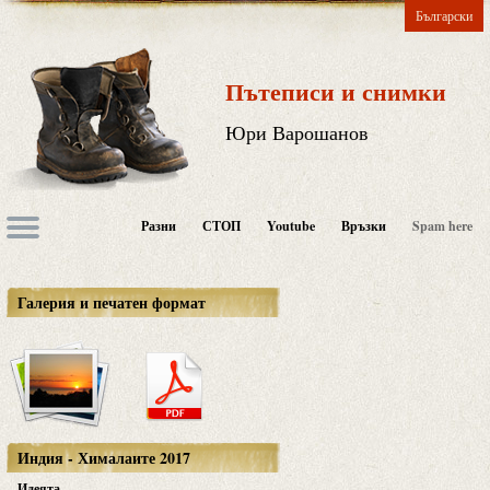
Български
Пътеписи и снимки
Юри Варошанов
Разни
СТОП
Youtube
Връзки
Spam here
Галерия и печатен формат
Индия - Хималаите 2017
Идеята