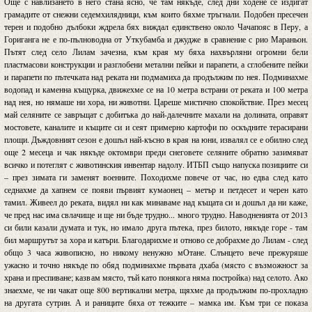
Още с навлизането в него стана ясно, че там някъде, след дни ходене се издигат
грамадите от снежни седемхилядници, към които бяхме тръгнали. Подобен пресечен
терен и подобно дълбоки ждрела бях виждал единствено около Чачапояс в Перу, а
Гориганга не е по-пълноводна от Уткубамба и джудже в сравнение с рио Мараньон.
Пътят след село Лилам зачезна, към края му бяха нахвърляни огромни бели
пластмасови конструкции и разглобени метални пейки и парапети, а сглобените пейки
и парапети по пътечката над реката ни подмамиха да продължим по нея. Подминахме
водопад и каменна къщурка, движехме се на 10 метра встрани от реката и 100 метра
над нея, но нямаше ни хора, ни животни. Цареше мистично спокойствие. През месец
май селяните се завръщат с добитъка до най-далечните махали на долината, оправят
мостовете, каналите и къщите си и сеят примерно картофи по оскъдните терасирани
площи. Дъждовният сезон е дошъл най-късно в края на юни, извалял се е обилно след
още 2 месеца и чак някъде октомври преди снеговете селяните обратно зазимяват
всичко и потеглят с животинския инвентар надолу. ИТБП също напуска позициите си
– през зимата ги заменят военните. Походихме повече от час, но едва след като
седнахме да хапнем се появи първият кумаонец – метър и петдесет и черен като
тамил. Живеел до реката, видял ни как минаваме над къщата си и дошъл да ни каже,
че пред нас има свлачище и ще ни бъде трудно... много трудно. Наводненията от 2013
си били казали думата и тук, но имало друга пътека, през билото, някъде горе - там
бил маршрутът за хора и катъри. Благодарихме и отново се добрахме до Лилам - след
общо 3 часа живописно, но никому ненужно мОтане. Слънцето вече прежуряше
ужасно и точно някъде по обяд подминахме първата дхаба (място с възможност за
храна и преспиване; казвам място, тъй като понякога няма постройка) над селото. Ако
знаехме, че ни чакат още 800 вертикални метра, щяхме да продължим по-прохладно
на другата сутрин. А и раниците бяха от тежките – мамка им. Към три се показа